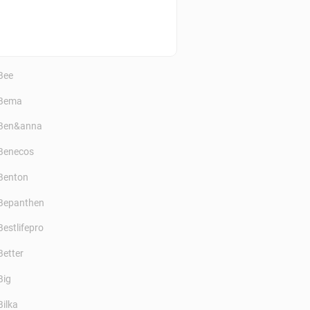
Bánó
Beauty Sweeties
Bee
Bema
Ben&anna
Benecos
Benton
Bepanthen
Bestlifepro
Better
Big
Bilka