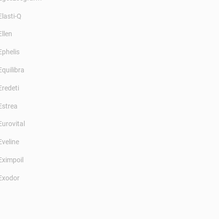
Elasti-Q
Ellen
Ephelis
Equilibra
Eredeti
Estrea
Eurovital
Eveline
Eximpoil
Exodor