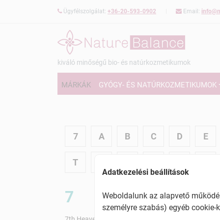
Ügyfélszolgálat:
+36-20-593-0902
Email:
info@n
kiváló minőségű bio- és natúrkozmetikumok
MÁRKÁK
GYÓGY- ÉS NATÚRKOZMETIKUMOK
7
A
B
C
D
E
T
U
V
W
X
Y
Adatkezelési beállítások
7
Weboldalunk az alapvető működésh
személyre szabás) egyéb cookie-k
7th Heaven