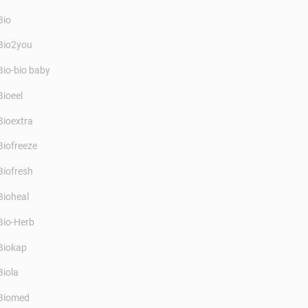
Bio
Bio2you
Bio-bio baby
Bioeel
Bioextra
Biofreeze
Biofresh
Bioheal
Bio-Herb
Biokap
Biola
Biomed