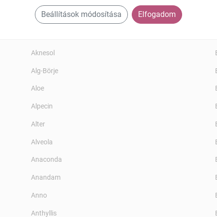
Beállítások módosítása
Elfogadom
After
Ahimsa
Aknesol
Alg-Börje
Aloe
Alpecin
Alter
Alveola
Anaconda
Anandam
Anno
Anthyllis