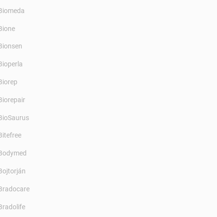
Biomeda
Bione
Bionsen
Bioperla
Biorep
Biorepair
BioSaurus
Bitefree
Bodymed
Bojtorján
Bradocare
Bradolife