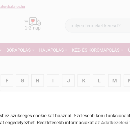
aturebalance.hu
Termék
keresés
BŐRÁPOLÁS
HAJÁPOLÁS
KÉZ- ÉS KÖRÖMÁPOLÁS
F
G
H
I
J
K
L
M
Z
A
ez szükséges cookie-kat használ. Szélesebb körű funkcionalitá
at engedélyezhet. Részletesebb információkat az
Adatkezelési 
Adamo