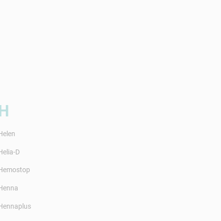
H
Helen
Helia-D
Hemostop
Henna
Hennaplus