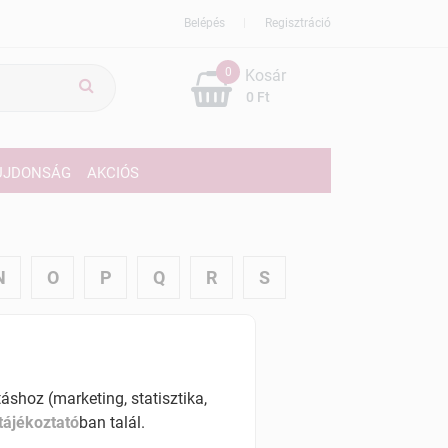
Belépés
Regisztráció
0
Kosár
0 Ft
ÚJDONSÁG
AKCIÓS
N
O
P
Q
R
S
B
shoz (marketing, statisztika,
tájékoztató
ban talál.
Bálint