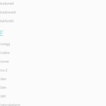
Bradonett
Bradowash
Bükfürdői
E
Ecoegg
Ecoline
Ecover
Eco-Z
Eden
Éden
Editt
Egészségfarm