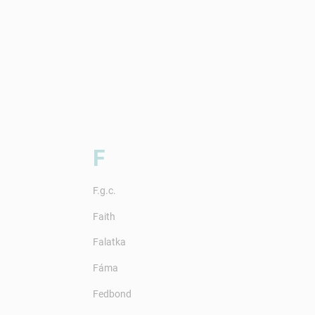
F
F.g.c.
Faith
Falatka
Fáma
Fedbond