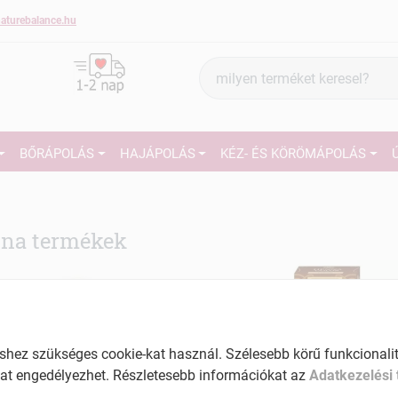
aturebalance.hu
Termék
keresés
BŐRÁPOLÁS
HAJÁPOLÁS
KÉZ- ÉS KÖRÖMÁPOLÁS
na termékek
ez szükséges cookie-kat használ. Szélesebb körű funkcionalitá
at engedélyezhet. Részletesebb információkat az
Adatkezelési 