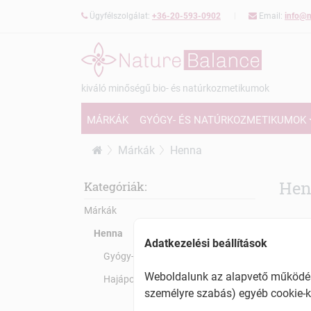
Ügyfélszolgálat:
+36-20-593-0902
Email:
info@n
kiváló minőségű bio- és natúrkozmetikumok
MÁRKÁK
GYÓGY- ÉS NATÚRKOZMETIKUMOK
Márkák
Henna
Hen
Kategóriák:
Márkák
Henna
Adatkezelési beállítások
Gyógy- és natúrkozmetikumok (1)
Weboldalunk az alapvető működésh
Hajápolás (2)
személyre szabás) egyéb cookie-k