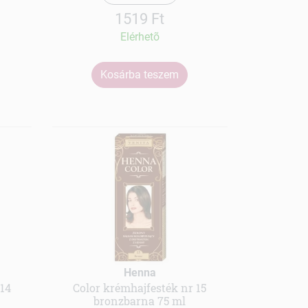
1519 Ft
Elérhetõ
Kosárba teszem
Henna
 14
Color krémhajfesték nr 15
l
bronzbarna 75 ml