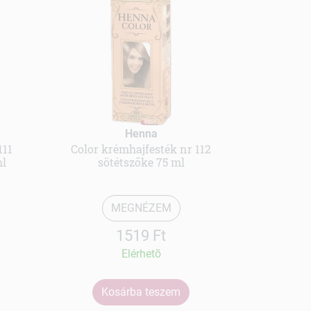
Henna
111
Color krémhajfesték nr 112
ml
sötétszőke 75 ml
MEGNÉZEM
1519 Ft
Elérhetõ
Kosárba teszem