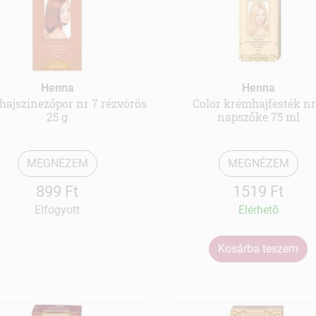
Henna
Henna
 hajszínezőpor nr 7 rézvörös
Color krémhajfesték nr
25 g
napszőke 75 ml
MEGNÉZEM
MEGNÉZEM
899 Ft
1519 Ft
Elfogyott
Elérhetõ
Kosárba teszem