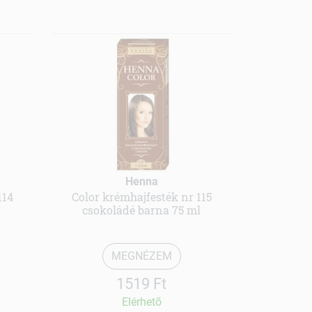
Henna
114
Color krémhajfesték nr 115
csokoládé barna 75 ml
MEGNÉZEM
1519 Ft
Elérhetõ