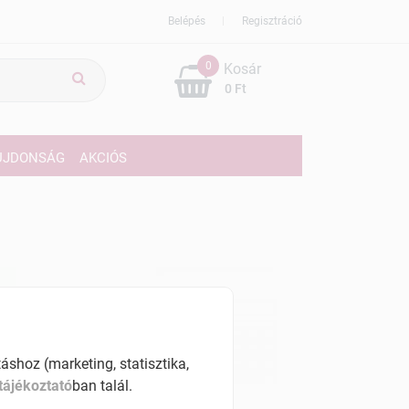
Belépés
Regisztráció
0
Kosár
0 Ft
ÚJDONSÁG
AKCIÓS
shoz (marketing, statisztika,
tájékoztató
ban talál.