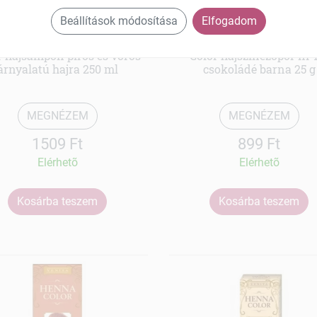
Beállítások módosítása
Elfogadom
Henna
Henna
r hajsampon piros és vörös
Color hajszinezőpor nr 
árnyalatú hajra 250 ml
csokoládé barna 25 g
MEGNÉZEM
MEGNÉZEM
1509 Ft
899 Ft
Elérhetõ
Elérhetõ
Kosárba teszem
Kosárba teszem