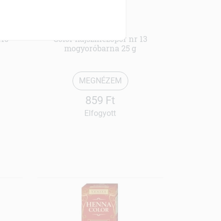
Henna
115
Color hajszinezőpor nr 13
mogyoróbarna 25 g
MEGNÉZEM
859 Ft
Elfogyott