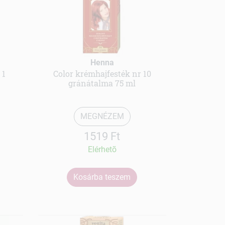
Henna
 1
Color krémhajfesték nr 10
gránátalma 75 ml
MEGNÉZEM
1519 Ft
Elérhetõ
Kosárba teszem