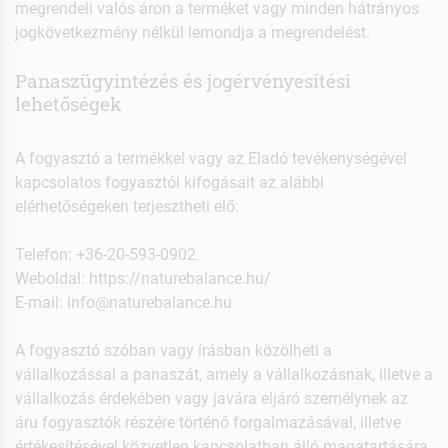
megrendeli valós áron a terméket vagy minden hátrányos
jogkövetkezmény nélkül lemondja a megrendelést.
Panaszügyintézés és jogérvényesítési
lehetőségek
A fogyasztó a termékkel vagy az Eladó tevékenységével
kapcsolatos fogyasztói kifogásait az alábbi
elérhetőségeken terjesztheti elő:
Telefon: +36-20-593-0902
Weboldal: https://naturebalance.hu/
E-mail: info@naturebalance.hu
A fogyasztó szóban vagy írásban közölheti a
vállalkozással a panaszát, amely a vállalkozásnak, illetve a
vállalkozás érdekében vagy javára eljáró személynek az
áru fogyasztók részére történő forgalmazásával, illetve
értékesítésével közvetlen kapcsolatban álló magatartására,