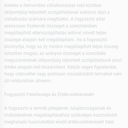
köteles a felmondás vállalkozással való közlése
időpontjáig teljesített szolgáltatással arányos díjat a
vállalkozás számára megfizetni. A fogyasztó által
arányosan fizetendő összeget a szerződésben
megállapított ellenszolgáltatás adóval növelt teljes
összege alapján kell megállapítani. Ha a fogyasztó
bizonyítja, hogy az ily módon megállapított teljes összeg
túlzottan magas, az arányos összeget a szerződés
megszűnésének időpontjáig teljesített szolgáltatások piaci
értéke alapján kell kiszámítani. Kérjük vegye figyelembe,
hogy utánvéttel vagy portósan visszaküldött terméket nem
áll módunkban átvenni.
Fogyasztó Felelőssége Az Értékcsökkenésért
A fogyasztó a termék jellegének, tulajdonságainak és
működésének megállapításához szükséges használatot
meghaladó használatból eredő értékcsökkenésért felel.