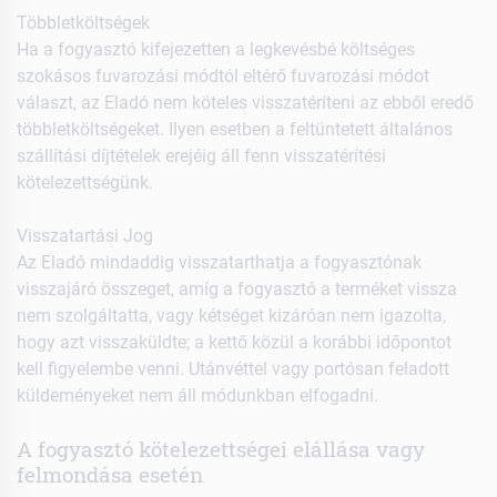
Többletköltségek
Ha a fogyasztó kifejezetten a legkevésbé költséges
szokásos fuvarozási módtól eltérő fuvarozási módot
választ, az Eladó nem köteles visszatéríteni az ebből eredő
többletköltségeket. Ilyen esetben a feltüntetett általános
szállítási díjtételek erejéig áll fenn visszatérítési
kötelezettségünk.
Visszatartási Jog
Az Eladó mindaddig visszatarthatja a fogyasztónak
visszajáró összeget, amíg a fogyasztó a terméket vissza
nem szolgáltatta, vagy kétséget kizáróan nem igazolta,
hogy azt visszaküldte; a kettő közül a korábbi időpontot
kell figyelembe venni. Utánvéttel vagy portósan feladott
küldeményeket nem áll módunkban elfogadni.
A fogyasztó kötelezettségei elállása vagy
felmondása esetén