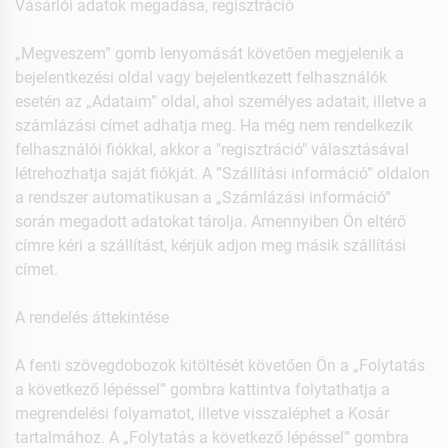
Vásárlói adatok megadása, regisztráció
„Megveszem” gomb lenyomását követően megjelenik a
bejelentkezési oldal vagy bejelentkezett felhasználók
esetén az „Adataim” oldal, ahol személyes adatait, illetve a
számlázási címet adhatja meg. Ha még nem rendelkezik
felhasználói fiókkal, akkor a "regisztráció" választásával
létrehozhatja saját fiókját. A ”Szállítási információ” oldalon
a rendszer automatikusan a „Számlázási információ”
során megadott adatokat tárolja. Amennyiben Ön eltérő
címre kéri a szállítást, kérjük adjon meg másik szállítási
címet.
A rendelés áttekintése
A fenti szövegdobozok kitöltését követően Ön a „Folytatás
a következő lépéssel” gombra kattintva folytathatja a
megrendelési folyamatot, illetve visszaléphet a Kosár
tartalmához. A „Folytatás a következő lépéssel” gombra