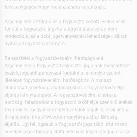
tevékenységére vagy mulasztására vonatkozik.
Amennyiben az Eladó és a fogyasztó között esetlegesen
fennálló fogyasztói jogvita a tárgyalások során nem
rendeződik, az alábbi jogérvényesítési lehetőségek állnak
nyitva a fogyasztó számára:
Panasztétel a fogyasztóvédelmi hatóságoknál.
Amennyiben a fogyasztó fogyasztói jogainak megsértését
észleli, jogosult panasszal fordulni a lakóhelye szerint
illetékes fogyasztóvédelmi hatósághoz. A panasz
elbírálását követően a hatóság dönt a fogyasztóvédelmi
eljárás lefolytatásáról. A fogyasztóvédelmi elsőfokú
hatósági feladatokat a fogyasztó lakóhelye szerint illetékes
fővárosi és megyei kormányhivatalok látják el, ezek listája
itt található: http://www.kormanyhivatal.hu/ Bírósági
eljárás. Ügyfél jogosult a fogyasztói jogvitából származó
követelésének bíróság előtti érvényesítésére polgári eljárás