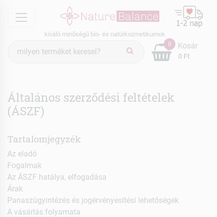
menu
kiváló minőségű bio- és natúrkozmetikumok
Termék
0
Kosár
keresés
0 Ft
Általános szerződési feltételek
(ÁSZF)
Tartalomjegyzék
Az eladó
Fogalmak
Az ÁSZF hatálya, elfogadása
Árak
Panaszügyintézés és jogérvényesítési lehetőségek
A vásárlás folyamata