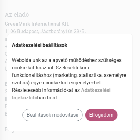
Az eladó
GreenMark International Kft.
1106 Budapest, Jászberényi út 29/B.
info@naturebalance.hu
Adatkezelési beállítások
+36-20-593-0902
Cégjegyzék szám: 01-09-947932
Weboldalunk az alapvető működéshez szükséges
Adószám: 22990576-2-42
cookie-kat használ. Szélesebb körű
Ügyvezető: Tordai István
funkcionalitáshoz (marketing, statisztika, személyre
szabás) egyéb cookie-kat engedélyezhet.
Bankszámla adatok:
Részletesebb információkat az
Adatkezelési
Számlaszám: 10702198-65929111-51100005
tájékoztató
ban talál.
IBAN: HU79-1070-2198-6592-9111-5110-0005
Bank kód: CIBHHUHB
Bank: CIB Bank Zrt.
Beállítások módosítása
Elfogadom
Fogalmak