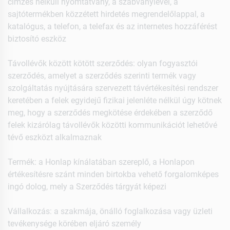
címzés nélküli nyomtatvány, a szabványlevél, a
sajtótermékben közzétett hirdetés megrendelőlappal, a
katalógus, a telefon, a telefax és az internetes hozzáférést
biztosító eszköz
Távollévők között kötött szerződés: olyan fogyasztói
szerződés, amelyet a szerződés szerinti termék vagy
szolgáltatás nyújtására szervezett távértékesítési rendszer
keretében a felek egyidejű fizikai jelenléte nélkül úgy kötnek
meg, hogy a szerződés megkötése érdekében a szerződő
felek kizárólag távollévők közötti kommunikációt lehetővé
tévő eszközt alkalmaznak
Termék: a Honlap kínálatában szereplő, a Honlapon
értékesítésre szánt minden birtokba vehető forgalomképes
ingó dolog, mely a Szerződés tárgyát képezi
Vállalkozás: a szakmája, önálló foglalkozása vagy üzleti
tevékenysége körében eljáró személy