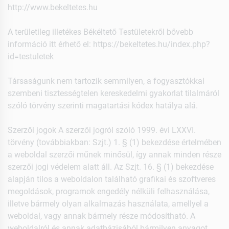
http://www.bekeltetes.hu
A területileg illetékes Békéltető Testületekről bővebb
információ itt érhető el: https://bekeltetes.hu/index.php?
id=testuletek
Társaságunk nem tartozik semmilyen, a fogyasztókkal
szembeni tisztességtelen kereskedelmi gyakorlat tilalmáról
szóló törvény szerinti magatartási kódex hatálya alá.
Szerzői jogok A szerzői jogról szóló 1999. évi LXXVI.
törvény (továbbiakban: Szjt.) 1. § (1) bekezdése értelmében
a weboldal szerzői műnek minősül, így annak minden része
szerzői jogi védelem alatt áll. Az Szjt. 16. § (1) bekezdése
alapján tilos a weboldalon található grafikai és szoftveres
megoldások, programok engedély nélküli felhasználása,
illetve bármely olyan alkalmazás használata, amellyel a
weboldal, vagy annak bármely része módosítható. A
weboldalról és annak adatbázisából bármilyen anyagot