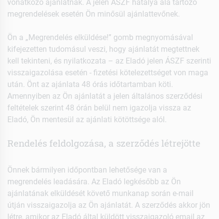
vonatkozó ajánlatnak. A jelen ÁSZF hatálya alá tartozó
megrendelések esetén Ön minősül ajánlattevőnek.
Ön a „Megrendelés elküldése!” gomb megnyomásával
kifejezetten tudomásul veszi, hogy ajánlatát megtettnek
kell tekinteni, és nyilatkozata – az Eladó jelen ÁSZF szerinti
visszaigazolása esetén - fizetési kötelezettséget von maga
után. Önt az ajánlata 48 órás időtartamban köti.
Amennyiben az Ön ajánlatát a jelen általános szerződési
feltételek szerint 48 órán belül nem igazolja vissza az
Eladó, Ön mentesül az ajánlati kötöttsége alól.
Rendelés feldolgozása, a szerződés létrejötte
Önnek bármilyen időpontban lehetősége van a
megrendelés leadására. Az Eladó legkésőbb az Ön
ajánlatának elküldését követő munkanap során e-mail
útján visszaigazolja az Ön ajánlatát. A szerződés akkor jön
létre, amikor az Eladó által küldött visszaigazoló email az