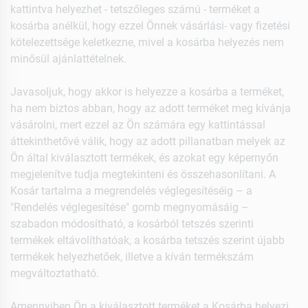
kattintva helyezhet - tetszőleges számú - terméket a
kosárba anélkül, hogy ezzel Önnek vásárlási- vagy fizetési
kötelezettsége keletkezne, mivel a kosárba helyezés nem
minősül ajánlattételnek.
Javasoljuk, hogy akkor is helyezze a kosárba a terméket,
ha nem biztos abban, hogy az adott terméket meg kívánja
vásárolni, mert ezzel az Ön számára egy kattintással
áttekinthetővé válik, hogy az adott pillanatban melyek az
Ön által kiválasztott termékek, és azokat egy képernyőn
megjelenítve tudja megtekinteni és összehasonlítani. A
Kosár tartalma a megrendelés véglegesítéséig – a
"Rendelés véglegesítése" gomb megnyomásáig –
szabadon módosítható, a kosárból tetszés szerinti
termékek eltávolíthatóak, a kosárba tetszés szerint újabb
termékek helyezhetőek, illetve a kíván termékszám
megváltoztatható.
Amennyiben Ön a kiválasztott terméket a Kosárba helyezi,