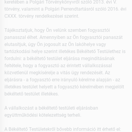
keretében a Polgári Törvénykönyvről szóló 2013. évi V.
törvény, valamint a Polgári Perrendtartásról szóló 2016. évi
CXXX. törvény rendelkezései szerint.
Tájékoztatjuk, hogy Ön velünk szemben fogyasztói
panasszal élhet. Amennyiben az Ön fogyasztói panaszát
elutasítjuk, úgy Ön jogosult az Ön lakóhelye vagy
tartózkodási helye szerint illetékes Békéltető Testülethez is
fordulni: a békéltető testület eljárása megindításának
feltétele, hogy a fogyasztó az érintett vállalkozással
közvetlenül megkísérelje a vitás ügy rendezését. Az
eljárásra - a fogyasztó erre irányuló kérelme alapján - az
illetékes testület helyett a fogyasztó kérelmében megjelölt
békéltető testület illetékes.
A vállalkozást a békéltető testületi eljárásban
együttműködési kötelezettség terheli.
A Békéltető Testületekről bővebb információ itt érhető el: