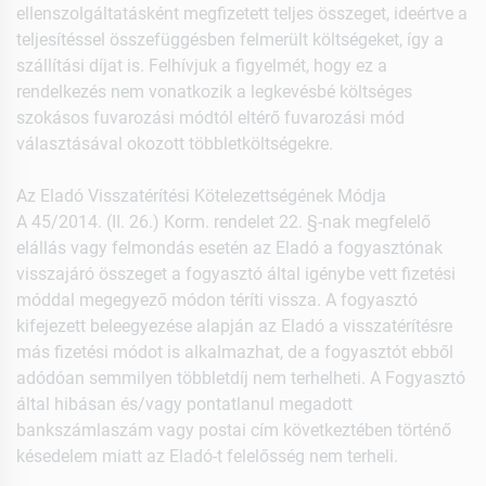
ellenszolgáltatásként megfizetett teljes összeget, ideértve a
teljesítéssel összefüggésben felmerült költségeket, így a
szállítási díjat is. Felhívjuk a figyelmét, hogy ez a
rendelkezés nem vonatkozik a legkevésbé költséges
szokásos fuvarozási módtól eltérő fuvarozási mód
választásával okozott többletköltségekre.
Az Eladó Visszatérítési Kötelezettségének Módja
A 45/2014. (II. 26.) Korm. rendelet 22. §-nak megfelelő
elállás vagy felmondás esetén az Eladó a fogyasztónak
visszajáró összeget a fogyasztó által igénybe vett fizetési
móddal megegyező módon téríti vissza. A fogyasztó
kifejezett beleegyezése alapján az Eladó a visszatérítésre
más fizetési módot is alkalmazhat, de a fogyasztót ebből
adódóan semmilyen többletdíj nem terhelheti. A Fogyasztó
által hibásan és/vagy pontatlanul megadott
bankszámlaszám vagy postai cím következtében történő
késedelem miatt az Eladó-t felelősség nem terheli.