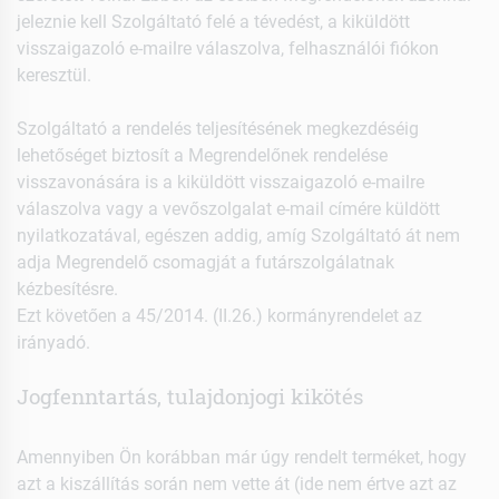
jeleznie kell Szolgáltató felé a tévedést, a kiküldött
visszaigazoló e-mailre válaszolva, felhasználói fiókon
keresztül.
Szolgáltató a rendelés teljesítésének megkezdéséig
lehetőséget biztosít a Megrendelőnek rendelése
visszavonására is a kiküldött visszaigazoló e-mailre
válaszolva vagy a vevőszolgalat e-mail címére küldött
nyilatkozatával, egészen addig, amíg Szolgáltató át nem
adja Megrendelő csomagját a futárszolgálatnak
kézbesítésre.
Ezt követően a 45/2014. (II.26.) kormányrendelet az
irányadó.
Jogfenntartás, tulajdonjogi kikötés
Amennyiben Ön korábban már úgy rendelt terméket, hogy
azt a kiszállítás során nem vette át (ide nem értve azt az