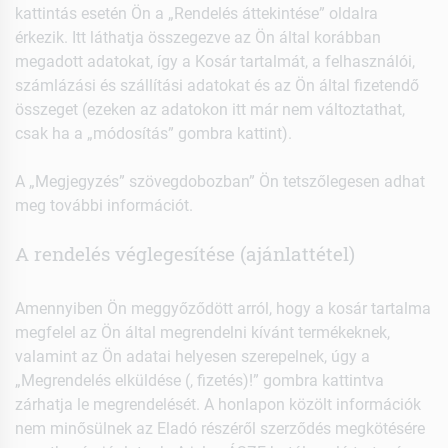
kattintás esetén Ön a „Rendelés áttekintése” oldalra
érkezik. Itt láthatja összegezve az Ön által korábban
megadott adatokat, így a Kosár tartalmát, a felhasználói,
számlázási és szállítási adatokat és az Ön által fizetendő
összeget (ezeken az adatokon itt már nem változtathat,
csak ha a „módosítás” gombra kattint).
A „Megjegyzés” szövegdobozban” Ön tetszőlegesen adhat
meg további információt.
A rendelés véglegesítése (ajánlattétel)
Amennyiben Ön meggyőződött arról, hogy a kosár tartalma
megfelel az Ön által megrendelni kívánt termékeknek,
valamint az Ön adatai helyesen szerepelnek, úgy a
„Megrendelés elküldése (, fizetés)!” gombra kattintva
zárhatja le megrendelését. A honlapon közölt információk
nem minősülnek az Eladó részéről szerződés megkötésére