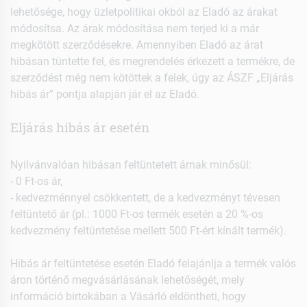
lehetősége, hogy üzletpolitikai okból az Eladó az árakat
módosítsa. Az árak módosítása nem terjed ki a már
megkötött szerződésekre. Amennyiben Eladó az árat
hibásan tüntette fel, és megrendelés érkezett a termékre, de
szerződést még nem kötöttek a felek, úgy az ÁSZF „Eljárás
hibás ár” pontja alapján jár el az Eladó.
Eljárás hibás ár esetén
Nyilvánvalóan hibásan feltüntetett árnak minősül:
- 0 Ft-os ár,
- kedvezménnyel csökkentett, de a kedvezményt tévesen
feltüntető ár (pl.: 1000 Ft-os termék esetén a 20 %-os
kedvezmény feltüntetése mellett 500 Ft-ért kínált termék).
Hibás ár feltüntetése esetén Eladó felajánlja a termék valós
áron történő megvásárlásának lehetőségét, mely
információ birtokában a Vásárló eldöntheti, hogy