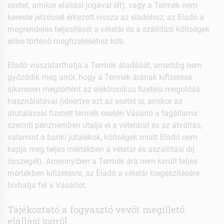
esetet, amikor elállási jogával élt), vagy a Termék nem
kereste jelzéssel érkezett vissza az eladóhoz, az Eladó a
megrendelés teljesítését a vételár és a szállítási költségek
előre történő megfizetéséhez köti.
Eladó visszatarthatja a Termék átadását, ameddig nem
győződik meg arról, hogy a Termék árának kifizetése
sikeresen megtörtént az elektronikus fizetési megoldás
használatával (ideértve azt az esetet is, amikor az
átutalással fizetett termék esetén Vásárló a tagállama
szerinti pénznemben utalja el a vételárat és az átváltás,
valamint a banki jutalékok, költségek miatt Eladó nem
kapja meg teljes mértékben a vételár és aszállítási díj
összegét). Amennyiben a Termék ára nem került teljes
mértékben kifizetésre, az Eladó a vételár kiegészítésére
hívhatja fel a Vásárlót.
Tájékoztató a fogyasztó vevőt megillető
elállási jogról