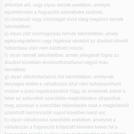
állítottak elő, vagy olyan termék esetében, amelyet
egyértelműen a fogyasztó személyére szabtak;
d) romlandó vagy minőségét rövid ideig megőrző termék
tekintetében;
e) olyan zárt csomagolású termék tekintetében, amely
egészségvédelmi vagy higiéniai okokból az átadást követő
felbontása után nem küldhető vissza;
f) olyan termék tekintetében, amely jellegénél fogva az
átadást követően elválaszthatatlanul vegyül más
termékkel;
g) olyan alkoholtartalmú ital tekintetében, amelynek
tényleges értéke a vállalkozás által nem befolyásolható
módon a piaci ingadozásoktól függ, és amelynek áráról a
felek az adásvételi szerződés megkötésekor állapodtak
meg, azonban a szerződés teljesítésére csak a megkötéstől
számított harmincadik napot követően kerül sor;
h) olyan vállalkozási szerződés esetében, amelynél a
vállalkozás a fogyasztó kifejezett kérésére keresi fel a