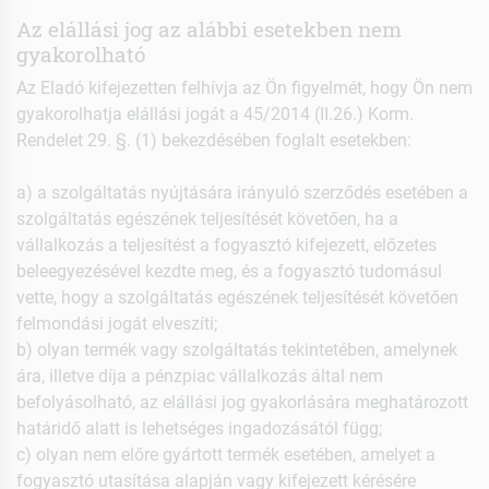
Az elállási jog az alábbi esetekben nem
gyakorolható
Az Eladó kifejezetten felhívja az Ön figyelmét, hogy Ön nem
gyakorolhatja elállási jogát a 45/2014 (II.26.) Korm.
Rendelet 29. §. (1) bekezdésében foglalt esetekben:
a) a szolgáltatás nyújtására irányuló szerződés esetében a
szolgáltatás egészének teljesítését követően, ha a
vállalkozás a teljesítést a fogyasztó kifejezett, előzetes
beleegyezésével kezdte meg, és a fogyasztó tudomásul
vette, hogy a szolgáltatás egészének teljesítését követően
felmondási jogát elveszíti;
b) olyan termék vagy szolgáltatás tekintetében, amelynek
ára, illetve díja a pénzpiac vállalkozás által nem
befolyásolható, az elállási jog gyakorlására meghatározott
határidő alatt is lehetséges ingadozásától függ;
c) olyan nem előre gyártott termék esetében, amelyet a
fogyasztó utasítása alapján vagy kifejezett kérésére