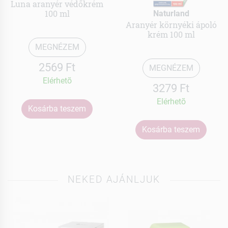
Luna aranyér védőkrém
100 ml
Naturland
Aranyér környéki ápoló
krém 100 ml
MEGNÉZEM
2569 Ft
MEGNÉZEM
Elérhetõ
3279 Ft
Elérhetõ
Kosárba teszem
Kosárba teszem
NEKED AJÁNLJUK