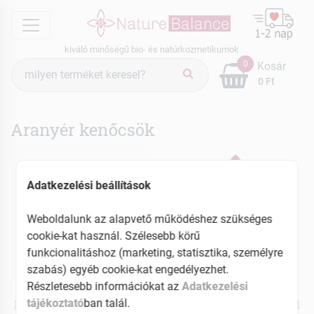
menu
kiváló minőségű bio- és natúrkozmetikumok
Termék
0
Kosár
keresés
0 Ft
Aranyér kenőcsök
Adatkezelési beállítások
Weboldalunk az alapvető működéshez szükséges
cookie-kat használ. Szélesebb körű
funkcionalitáshoz (marketing, statisztika, személyre
szabás) egyéb cookie-kat engedélyezhet.
Részletesebb információkat az
Adatkezelési
Virde
Hemostop
tájékoztató
ban talál.
Hemofit gél tölgyfakéreg
Gél max aranyérre 75 ml