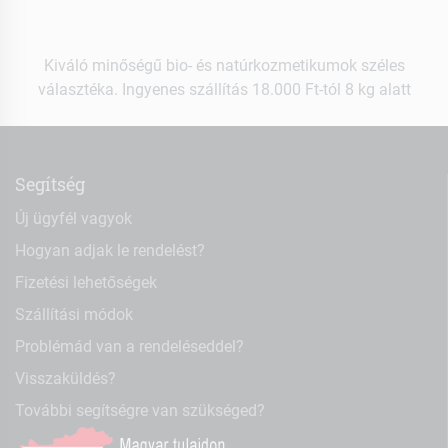
Kiváló minőségű bio- és natúrkozmetikumok széles
választéka. Ingyenes szállítás 18.000 Ft-tól 8 kg alatt
Segítség
Új ügyfél vagyok
Hogyan adjak le rendelést?
Fizetési lehetőségek
Szállítási módok
Problémád van a rendeléseddel?
Visszaküldés?
További segítségre van szükséged?