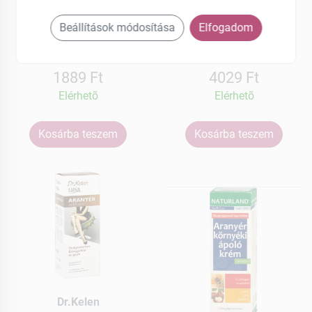
homoktövissel 100 ml
Beállítások módosítása
Elfogadom
MEGNÉZEM
MEGNÉZEM
1889 Ft
4029 Ft
Elérhetõ
Elérhetõ
Kosárba teszem
Kosárba teszem
Dr.Kelen