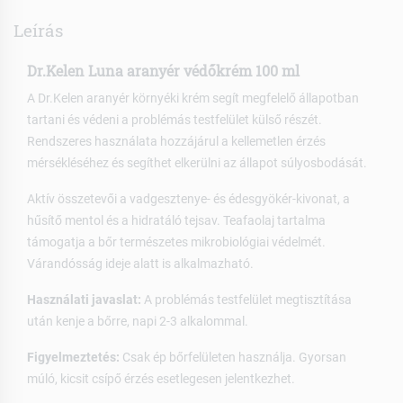
Leírás
Dr.Kelen Luna aranyér védőkrém 100 ml
A Dr.Kelen aranyér környéki krém segít megfelelő állapotban
tartani és védeni a problémás testfelület külső részét.
Rendszeres használata hozzájárul a kellemetlen érzés
mérsékléséhez és segíthet elkerülni az állapot súlyosbodását.
Aktív összetevői a vadgesztenye- és édesgyökér-kivonat, a
hűsítő mentol és a hidratáló tejsav. Teafaolaj tartalma
támogatja a bőr természetes mikrobiológiai védelmét.
Várandósság ideje alatt is alkalmazható.
Használati javaslat:
A problémás testfelület megtisztítása
után kenje a bőrre, napi 2-3 alkalommal.
Figyelmeztetés:
Csak ép bőrfelületen használja. Gyorsan
múló, kicsit csípő érzés esetlegesen jelentkezhet.