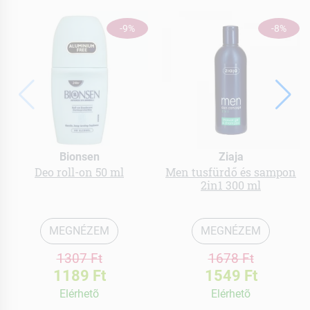
-9%
-8%
Bionsen
Ziaja
Deo roll-on 50 ml
Men tusfürdő és sampon
2in1 300 ml
MEGNÉZEM
MEGNÉZEM
1307 Ft
1678 Ft
1189 Ft
1549 Ft
Elérhetõ
Elérhetõ