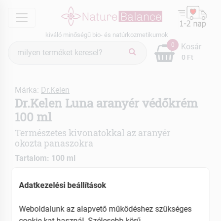
menu
kiváló minőségű bio- és natúrkozmetikumok
Termék
0
Kosár
keresés
0 Ft
Márka:
Dr.Kelen
Dr.Kelen Luna aranyér védőkrém
100 ml
Természetes kivonatokkal az aranyér
okozta panaszokra
Tartalom: 100 ml
Hidratáló és ápoló összetevőkkel
Adatkezelési beállítások
Várandóság alatt is használható
Weboldalunk az alapvető működéshez szükséges
EAN: 5997742301838
cookie-kat használ. Szélesebb körű