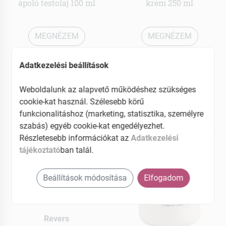
ápoló testolaj 100 ml
krém 250 ml
MEGNÉZEM
MEGNÉZEM
5429 Ft
1679 Ft
Adatkezelési beállítások
Elérhetõ
Elfogyott
Weboldalunk az alapvető működéshez szükséges
Kosárba teszem
cookie-kat használ. Szélesebb körű
funkcionalitáshoz (marketing, statisztika, személyre
szabás) egyéb cookie-kat engedélyezhet.
Részletesebb információkat az
Adatkezelési
tájékoztató
ban talál.
Beállítások módosítása
Elfogadom
Revers