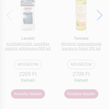
Lacalut
Yamuna
antibakterális, micellás
Növényi masszázsolaj
szájvíz whitening 500 ml
narancs-fahéj 250 ml
MEGNÉZEM
MEGNÉZEM
2209 Ft
2709 Ft
Elérhetõ
Elérhetõ
Kosárba teszem
Kosárba teszem