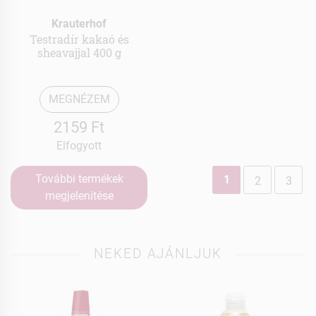
Krauterhof
Testradír kakaó és
sheavajjal 400 g
MEGNÉZEM
2159 Ft
Elfogyott
További termékek
1
2
3
megjelenítése
NEKED AJÁNLJUK