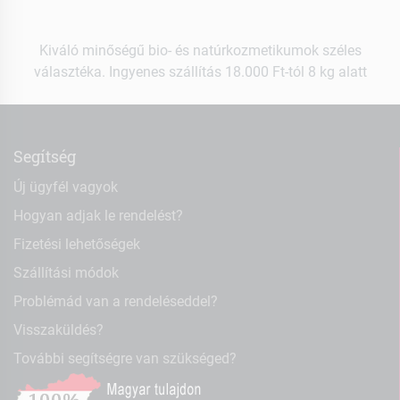
Kiváló minőségű bio- és natúrkozmetikumok széles
választéka. Ingyenes szállítás 18.000 Ft-tól 8 kg alatt
Segítség
Új ügyfél vagyok
Hogyan adjak le rendelést?
Fizetési lehetőségek
Szállítási módok
Problémád van a rendeléseddel?
Visszaküldés?
További segítségre van szükséged?