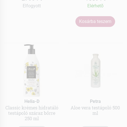
Elfogyott
Elérhetõ
Kosárba teszem
Helia-D
Petra
Classic krémes hidratáló
Aloe vera testápoló 500
testápoló száraz bőrre
ml
250 ml