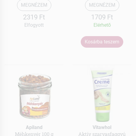
MEGNÉZEM
MEGNÉZEM
2319 Ft
1709 Ft
Elfogyott
Elérhetõ
Kosárba teszem
Apiland
Vitawhol
Méhkenyér 100 g
Aktív szarvasfaggyú