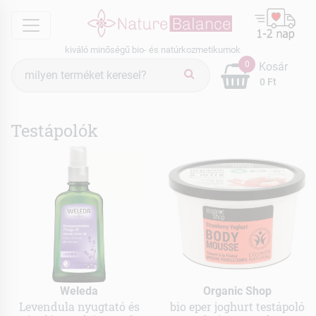
menu
kiváló minőségű bio- és natúrkozmetikumok
Termék
0
Kosár
keresés
0 Ft
Testápolók
Weleda
Organic Shop
Levendula nyugtató és
bio eper joghurt testápoló