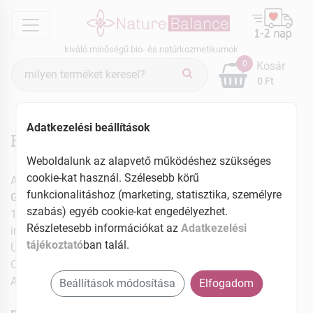
menu
kiváló minőségű bio- és natúrkozmetikumok
Termék
0
Kosár
keresés
0 Ft
Adatkezelési beállítások
Rólunk
Weboldalunk az alapvető működéshez szükséges
cookie-kat használ. Szélesebb körű
A weboldal üzemeltetője:
funkcionalitáshoz (marketing, statisztika, személyre
GreenMark International Kft.
szabás) egyéb cookie-kat engedélyezhet.
1106 Budapest, Jászberényi út 29/B.
Részletesebb információkat az
Adatkezelési
info@naturebalance.hu
tájékoztató
ban talál.
Ügyfélszolgálat: +36-20-593-0902
Cégjegyzék szám: 01-09-947932
Adószám: 22990576-2-42
Beállítások módosítása
Elfogadom