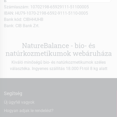
Bankszámla adatok:
Számlaszám: 10702198-65929111-51100005
IBAN: HU79-1070-2198-6592-9111-5110-0005
Bank kód: CIBHHUHB
Bank: CIB Bank Zrt.
NatureBalance - bio- és
natúrkozmetikumok webáruháza
Kiváló minőségű bio- és natúrkozmetikumok széles
választéka. Ingyenes szállítás 18.000 Ft-tól 8 kg alatt
Segítség
Új ügyfél vagyok
Hogyan adjak le rendelést?