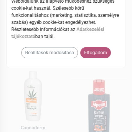
Weboldalunk az alapvető működéshez szükséges
ellen 120 ml
ellen 50 ml
cookie-kat használ. Szélesebb körű
funkcionalitáshoz (marketing, statisztika, személyre
MEGNÉZEM
MEGNÉZEM
szabás) egyéb cookie-kat engedélyezhet.
Részletesebb információkat az
Adatkezelési
3329 Ft
3729 Ft
tájékoztató
ban talál.
Elfogyott
Elérhetõ
Beállítások módosítása
Elfogadom
Kosárba teszem
Cannaderm