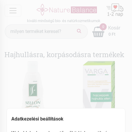
menu
kiváló minőségű bio- és natúrkozmetikumok
Termék
0
Kosár
keresés
0 Ft
Hajhullásra, korpásodásra termékek
Adatkezelési beállítások
Sellon
Varga
Sampon korpásodás
Hajcseppek hajhullás