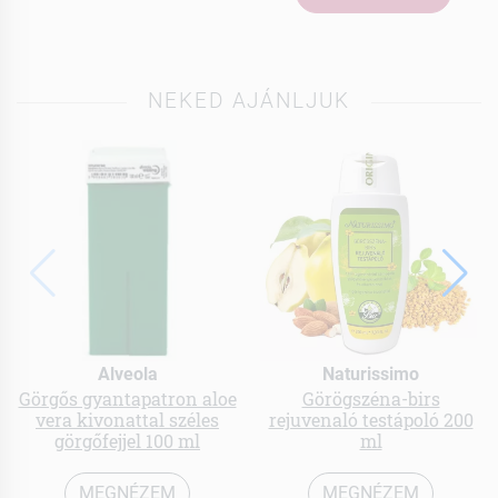
NEKED AJÁNLJUK
Alveola
Naturissimo
Görgős gyantapatron aloe
Görögszéna-birs
vera kivonattal széles
rejuvenaló testápoló 200
görgőfejjel 100 ml
ml
MEGNÉZEM
MEGNÉZEM