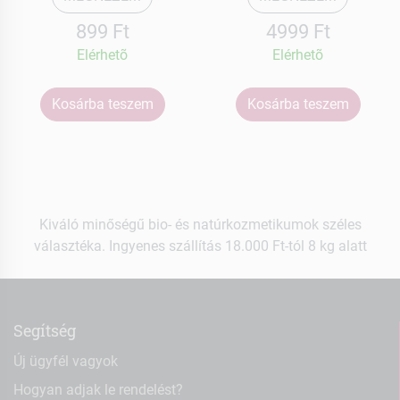
899 Ft
4999 Ft
Elérhetõ
Elérhetõ
Kosárba teszem
Kosárba teszem
Kiváló minőségű bio- és natúrkozmetikumok széles
választéka. Ingyenes szállítás 18.000 Ft-tól 8 kg alatt
Segítség
Új ügyfél vagyok
Hogyan adjak le rendelést?