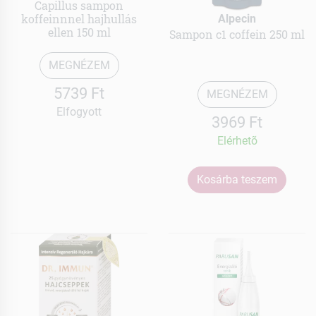
Capillus sampon
koffeinnnel hajhullás
Alpecin
ellen 150 ml
Sampon c1 coffein 250 ml
MEGNÉZEM
5739 Ft
MEGNÉZEM
Elfogyott
3969 Ft
Elérhetõ
Kosárba teszem