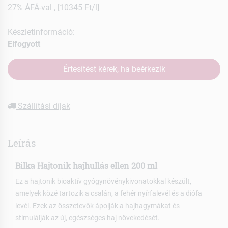
27% ÁFÁ-val , [10345 Ft/l]
Készletinformáció:
Elfogyott
Értesítést kérek, ha beérkezik
Szállítási díjak
Leírás
Bilka Hajtonik hajhullás ellen 200 ml
Ez a hajtonik bioaktív gyógynövénykivonatokkal készült,
amelyek közé tartozik a csalán, a fehér nyírfalevél és a diófa
levél. Ezek az összetevők ápolják a hajhagymákat és
stimulálják az új, egészséges haj növekedését.