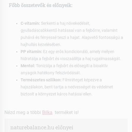
Főbb összetevők és előnyeik:
C-vitamin:
Serkenti a haj növekedését,
gyulladáscsökkentő hatással van a fejbőrre, valamint
puhává és fényessé teszi a hajat. Alapvető fontosságú a
hajhullás kezelésében.
PP vitamin:
Ez egy erős kondicionáló, amely mélyen
hidratálja a fejbőrt és visszaállítja a haj rugalmasságát.
Mentol:
Tonizálja a fejbőrt és elősegíti a bioaktív
anyagok hatékony felszívódását.
Természetes szilikon:
Filmréteget képezve a
hajszálakon, bent tartja a nedvességet és védelmet
biztosít a környezet káros hatásai ellen.
Nézd meg a többi
Bilka
terméket is!
naturebalance.hu előnyei