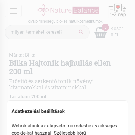
menu
kiváló minőségű bio- és natúrkozmetikumok
Termék
0
Kosár
keresés
0 Ft
Márka:
Bilka
Bilka Hajtonik hajhullás ellen
200 ml
Erősítő és serkentő tonik növényi
kivonatokkal és vitaminokkal
Tartalom: 200 ml
C és PP vitaminnal
Adatkezelési beállítások
Csalán, diófa levél a hajhagymák stimulálásáért
Weboldalunk az alapvető működéshez szükséges
EAN: 3800032902276
cookie-kat használ. Szélesebb körű