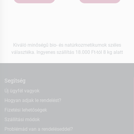
Kiváló minőségű bio- és natúrkozmetikumok széles
választéka. Ingyenes szállítás 18.000 Ft-tól 8 kg alatt
Segítség
Új ügyfél vagyok
Hogyan adjak le rendelést?
Fizetési lehetőségek
Szállítási módok
Problémád van a rendeléseddel?