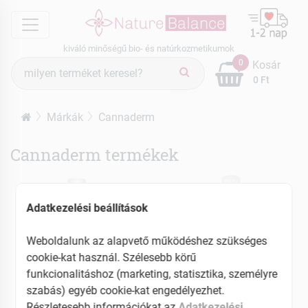
menu
kiváló minőségű bio- és natúrkozmetikumok
Termék
0
Kosár
keresés
0 Ft
Márkák
Cannaderm
Cannaderm termékek
Adatkezelési beállítások
Weboldalunk az alapvető működéshez szükséges
cookie-kat használ. Szélesebb körű
funkcionalitáshoz (marketing, statisztika, személyre
szabás) egyéb cookie-kat engedélyezhet.
Részletesebb információkat az
Adatkezelési