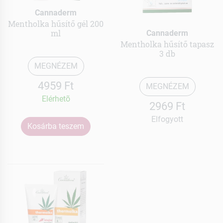
Cannaderm
Mentholka hűsítő gél 200
ml
Cannaderm
Mentholka hűsítő tapasz
3 db
MEGNÉZEM
4959 Ft
MEGNÉZEM
Elérhetõ
2969 Ft
Elfogyott
Kosárba teszem