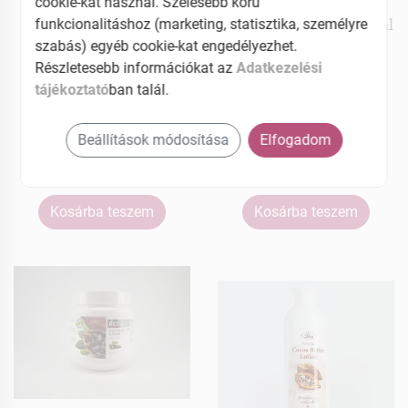
cookie-kat használ. Szélesebb körű
Petra
Petra
Aloe vera testápoló 500
E-vitaminos krém 500 ml
funkcionalitáshoz (marketing, statisztika, személyre
ml
szabás) egyéb cookie-kat engedélyezhet.
Részletesebb információkat az
Adatkezelési
tájékoztató
ban talál.
MEGNÉZEM
MEGNÉZEM
1709 Ft
2169 Ft
Beállítások módosítása
Elfogadom
Elérhetõ
Elérhetõ
Kosárba teszem
Kosárba teszem