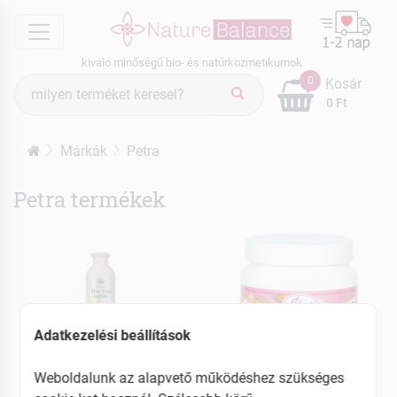
menu
kiváló minőségű bio- és natúrkozmetikumok
Termék
0
Kosár
keresés
0 Ft
Márkák
Petra
Petra termékek
Adatkezelési beállítások
Weboldalunk az alapvető működéshez szükséges