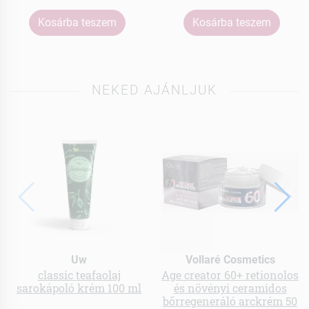
Kosárba teszem
Kosárba teszem
NEKED AJÁNLJUK
Uw
Vollaré Cosmetics
classic teafaolaj
Age creator 60+ retionolos
sarokápoló krém 100 ml
és növényi ceramidos
bőrregeneráló arckrém 50