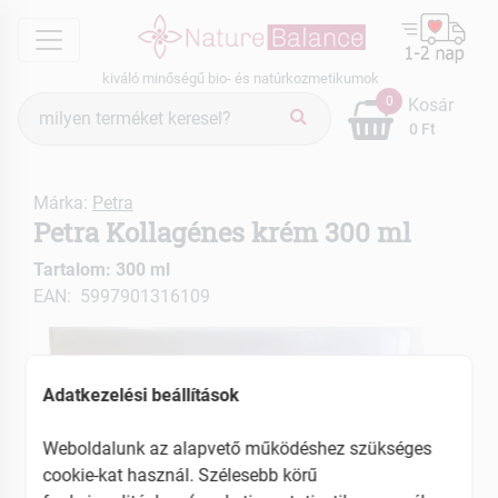
menu
kiváló minőségű bio- és natúrkozmetikumok
Termék
0
Kosár
keresés
0 Ft
Márka:
Petra
Petra Kollagénes krém 300 ml
Tartalom: 300 ml
EAN: 5997901316109
Adatkezelési beállítások
Weboldalunk az alapvető működéshez szükséges
cookie-kat használ. Szélesebb körű