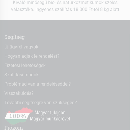
Kiváló minőségű bio- és natúrkozmetikumok széles
választéka. Ingyenes szállítás 18.000 Ft-tól 8 kg alatt
Segítség
Új ügyfél vagyok
Hogyan adjak le rendelést?
Fizetési lehetőségek
Szállítási módok
Problémád van a rendeléseddel?
Visszaküldés?
További segítségre van szükséged?
Fiókom