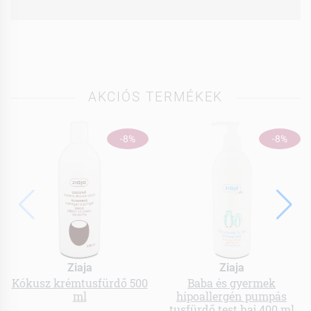
AKCIÓS TERMÉKEK
-8%
-8%
Ziaja
Ziaja
Kókusz krémtusfürdő 500
Baba és gyermek
ml
hipoallergén pumpás
tusfürdő test haj 400 ml