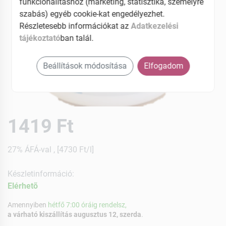
funkcionalitáshoz (marketing, statisztika, személyre
szabás) egyéb cookie-kat engedélyezhet.
Részletesebb információkat az
Adatkezelési
tájékoztató
ban talál.
Beállítások módosítása
Elfogadom
1419 Ft
27% ÁFÁ-val , [4730 Ft/l]
Készletinformáció:
Elérhetõ
Amennyiben
hétfő 7:00 óráig rendelsz,
a várható kiszállítás augusztus 12, szerda
.