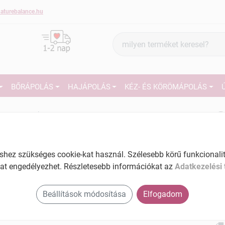
aturebalance.hu
Termék
keresés
BŐRÁPOLÁS
HAJÁPOLÁS
KÉZ- ÉS KÖRÖMÁPOLÁS
2
Márka:
Petra
Petra Pferde balzsam meleg 500
ml
27
ez szükséges cookie-kat használ. Szélesebb körű funkcionalitá
Tartalom: 500 ml
Ké
at engedélyezhet. Részletesebb információkat az
Adatkezelési 
EAN: 5997901316222
El
Beállítások módosítása
Elfogadom
Am
a v