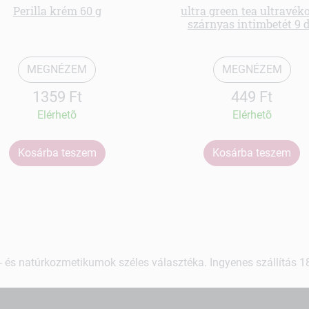
Perilla krém 60 g
ultra green tea ultravék
szárnyas intimbetét 9 
MEGNÉZEM
MEGNÉZEM
1359 Ft
449 Ft
Elérhetõ
Elérhetõ
Kosárba teszem
Kosárba teszem
 és natúrkozmetikumok széles választéka. Ingyenes szállítás 18.