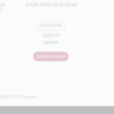
ony
Árnika krém 125 ml 125 ml
db
Ko
MEGNÉZEM
1609 Ft
Elérhetõ
Kosárba teszem
000 Ft-tól 8 kg alatt