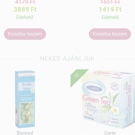
4179 Ft
1551 Ft
3889 Ft
1419 Ft
Elérhetõ
Elérhetõ
Kosárba teszem
Kosárba teszem
NEKED AJÁNLJUK
ÚJ
Biomed
Carin