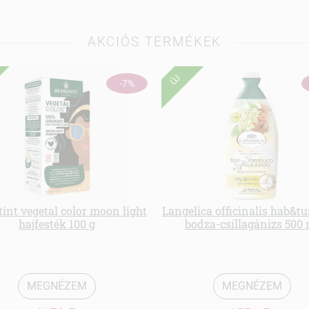
AKCIÓS TERMÉKEK
ÚJ
-7%
int vegetal color moon light
Langelica officinalis hab&t
hajfesték 100 g
bodza-csillagánizs 500 
MEGNÉZEM
MEGNÉZEM