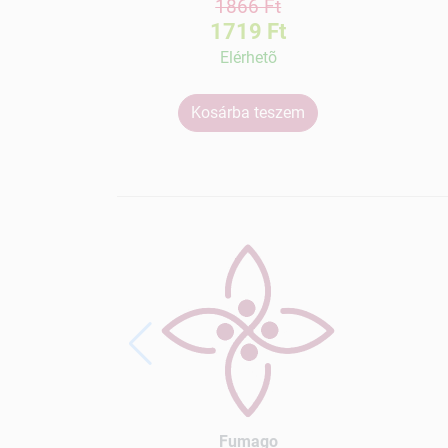
1866 Ft
1719 Ft
Elérhetõ
Kosárba teszem
Fumago