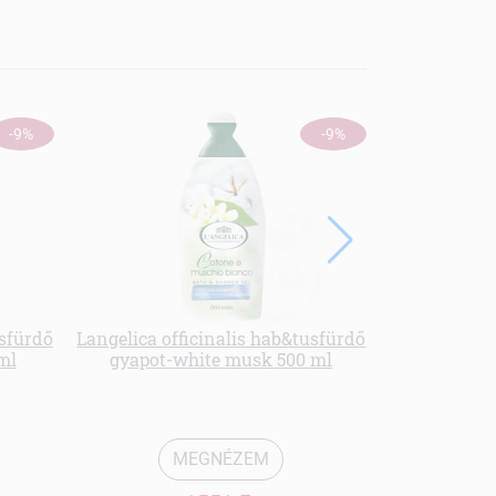
ÚJ
-9%
-9%
usfürdő
Langelica officinalis hab&tusfürdő
ml
gyapot-white musk 500 ml
Med tusoló 
b
MEGNÉZEM