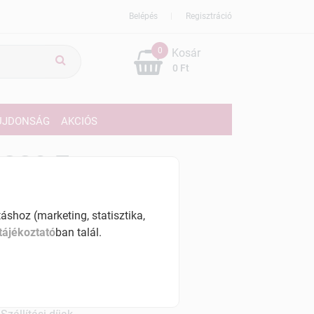
Belépés
Regisztráció
0
Kosár
0 Ft
ÚJDONSÁG
AKCIÓS
229 Ft
% ÁFÁ-val , [4458 Ft/l]
shoz (marketing, statisztika,
szletinformáció:
tájékoztató
ban talál.
érhetõ
ennyiben
hétfő 7:00 óráig rendelsz,
árható kiszállítás augusztus 12, szerda
.