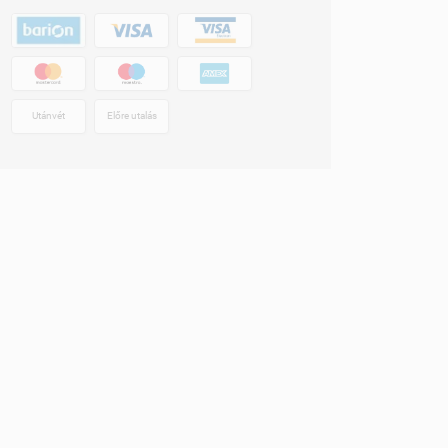
Utánvét
Előre utalás