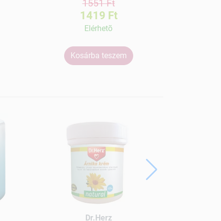
1551 Ft
1419 Ft
Elérhetõ
Kosárba teszem
Ko
Ben"s kul
Dr.Herz