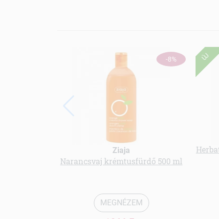
ÚJ
-8%
Herbat
Ziaja
Narancsvaj krémtusfürdő 500 ml
MEGNÉZEM