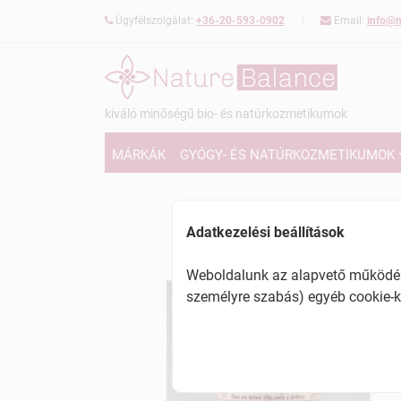
Ügyfélszolgálat:
+36-20-593-0902
Email:
info@n
kiváló minőségű bio- és natúrkozmetikumok
MÁRKÁK
GYÓGY- ÉS NATÚRKOZMETIKUMOK
Adatkezelési beállítások
Weboldalunk az alapvető működésh
személyre szabás) egyéb cookie-k