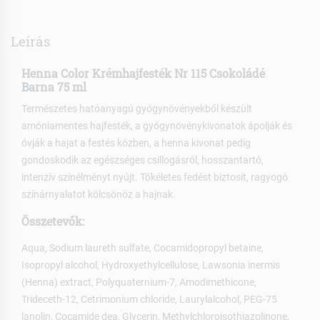
Leírás
Henna Color Krémhajfesték Nr 115 Csokoládé
Barna 75 ml
Természetes hatóanyagú gyógynövényekből készült
amóniamentes hajfesték, a gyógynövénykivonatok ápolják és
óvják a hajat a festés közben, a henna kivonat pedig
gondoskodik az egészséges csillogásról, hosszantartó,
intenzív színélményt nyújt. Tökéletes fedést biztosít, ragyogó
színárnyalatot kölcsönöz a hajnak.
Összetevők:
Aqua, Sodium laureth sulfate, Cocamidopropyl betaine,
Isopropyl alcohol, Hydroxyethylcellulose, Lawsonia inermis
(Henna) extract, Polyquaternium-7, Amodimethicone,
Trideceth-12, Cetrimonium chloride, Laurylalcohol, PEG-75
lanolin, Cocamide dea, Glycerin, Methylchloroisothiazolinone,