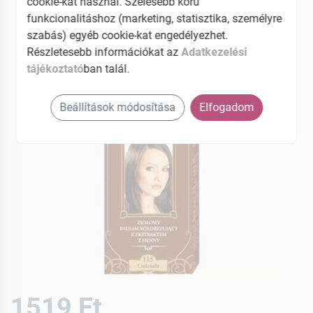
cookie-kat használ. Szélesebb körű
EAN: 5902101000413
funkcionalitáshoz (marketing, statisztika, személyre
szabás) egyéb cookie-kat engedélyezhet.
Részletesebb információkat az
Adatkezelési
tájékoztató
ban talál.
Beállítások módosítása
Elfogadom
1519 Ft