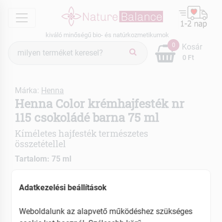
menu
kiváló minőségű bio- és natúrkozmetikumok
Termék
0
Kosár
keresés
0 Ft
Márka:
Henna
Henna Color krémhajfesték nr
115 csokoládé barna 75 ml
Kíméletes hajfesték természetes
összetétellel
Tartalom: 75 ml
Ammónia mentes
Adatkezelési beállítások
Hosszan tartó színélmény
Ragyogó színárnyalatot kölcsönöz a hajnak
Weboldalunk az alapvető működéshez szükséges