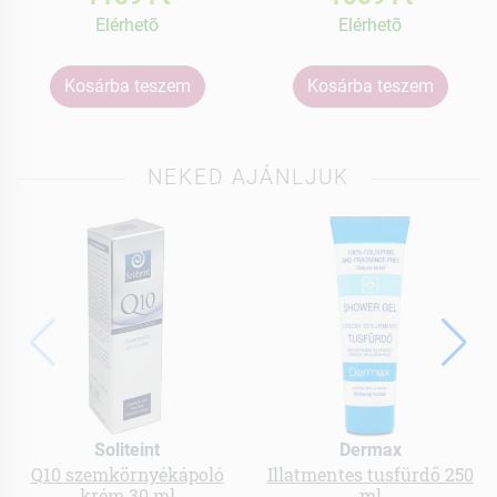
Elérhetõ
Elérhetõ
Kosárba teszem
Kosárba teszem
NEKED AJÁNLJUK
Soliteint
Dermax
Q10 szemkörnyékápoló
Illatmentes tusfürdő 250
krém 30 ml
ml