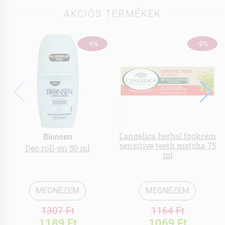
AKCIÓS TERMÉKEK
-9%
-9%
Langelica herbal fogkrém
Bionsen
sensitive teeth matcha 75
Deo roll-on 50 ml
ml
MEGNÉZEM
MEGNÉZEM
1307 Ft
1164 Ft
1189 Ft
1069 Ft