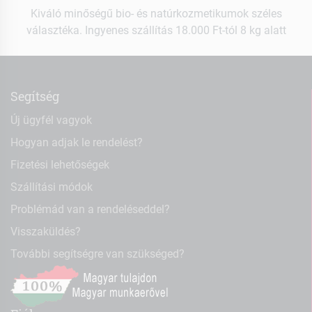
Kiváló minőségű bio- és natúrkozmetikumok széles
választéka. Ingyenes szállítás 18.000 Ft-tól 8 kg alatt
Segítség
Új ügyfél vagyok
Hogyan adjak le rendelést?
Fizetési lehetőségek
Szállítási módok
Problémád van a rendeléseddel?
Visszaküldés?
További segítségre van szükséged?