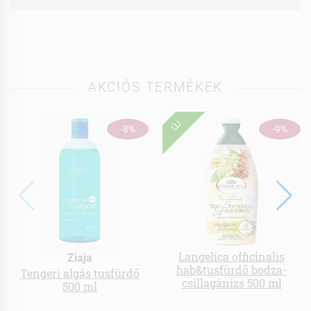
AKCIÓS TERMÉKEK
ÚJ
-8%
-9%
Langelica officinalis
Ziaja
hab&tusfürdő bodza-
Tengeri algás tusfürdő
csillagánizs 500 ml
500 ml