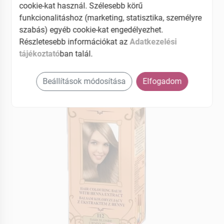
EAN: 5902101515634
cookie-kat használ. Szélesebb körű
funkcionalitáshoz (marketing, statisztika, személyre
4.7 (3)
szabás) egyéb cookie-kat engedélyezhet.
Részletesebb információkat az
Adatkezelési
tájékoztató
ban talál.
Beállítások módosítása
Elfogadom