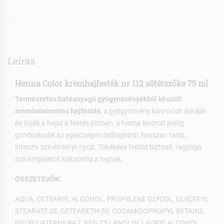
Leírás
Henna Color krémhajfesték nr 112 sötétszőke 75 ml
Természetes hatóanyagú gyógynövényekből készült
ammóniamentes hajfesték
, a gyógynövény kivonatok ápolják
és óvják a hajat a festés közben, a henna kivonat pedig
gondoskodik az egészséges csillogásról, hosszan tartó,
intenzív színélményt nyújt. Tökéletes fedést biztosít, ragyogó
színárnyalatot kölcsönöz a hajnak.
ÖSSZETEVŐK:
AQUA, CETEARYL ALCOHOL, PROPYLENE GLYCOL, GLYCERYL
STEARATE SE, CETEARETH-30, COCAMIDOPROPYL BETAINE,
POLYQUATERNIUM-7, PEG-75 LANOLIN, LAURYLALCOHOL,