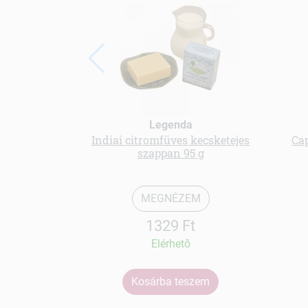
Legenda
Indiai citromfüves kecsketejes
Ca
szappan 95 g
MEGNÉZEM
1329 Ft
Elérhetõ
Kosárba teszem