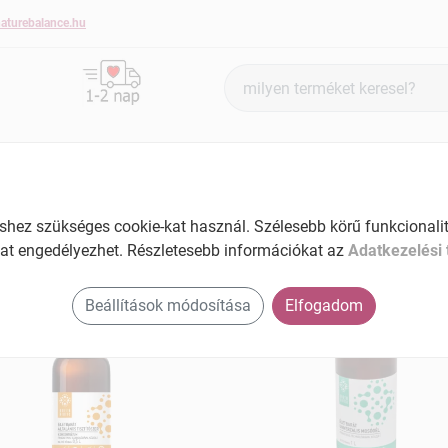
aturebalance.hu
Termék
keresés
BŐRÁPOLÁS
HAJÁPOLÁS
KÉZ- ÉS KÖRÖMÁPOLÁS
ez szükséges cookie-kat használ. Szélesebb körű funkcionalitá
at engedélyezhet. Részletesebb információkat az
Adatkezelési 
enbiotic termékek
Beállítások módosítása
Elfogadom