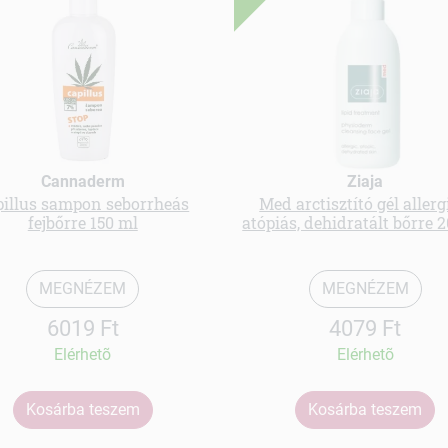
Cannaderm
Ziaja
pillus sampon seborrheás
Med arctisztító gél allerg
fejbőrre 150 ml
atópiás, dehidratált bőrre 
MEGNÉZEM
MEGNÉZEM
6019 Ft
4079 Ft
Elérhetõ
Elérhetõ
Kosárba teszem
Kosárba teszem