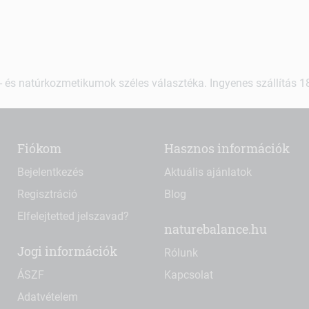
 és natúrkozmetikumok széles választéka. Ingyenes szállítás 18.
Fiókom
Hasznos információk
Bejelentkezés
Aktuális ajánlatok
Regisztráció
Blog
Elfelejtetted jelszavad?
naturebalance.hu
Jogi információk
Rólunk
ÁSZF
Kapcsolat
Adatvételem