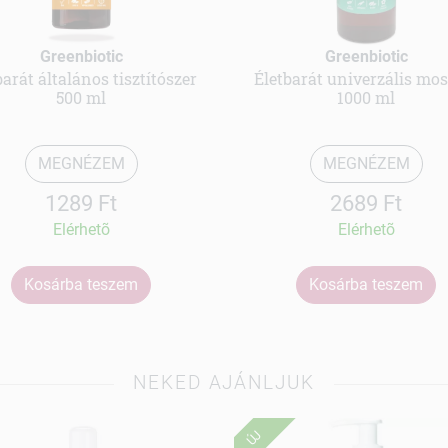
Greenbiotic
Greenbiotic
barát általános tisztítószer
Életbarát univerzális mos
500 ml
1000 ml
MEGNÉZEM
MEGNÉZEM
1289 Ft
2689 Ft
Elérhetõ
Elérhetõ
Kosárba teszem
Kosárba teszem
NEKED AJÁNLJUK
ÚJ