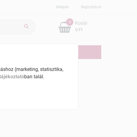
Belépés
Regisztráció
0
Kosár
0 Ft
ÚJDONSÁG
AKCIÓS
shoz (marketing, statisztika,
tájékoztató
ban talál.