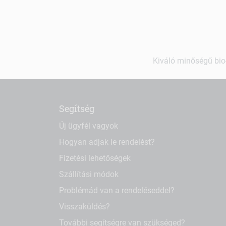
Kiváló minőségű bio-
Segítség
Új ügyfél vagyok
Hogyan adjak le rendelést?
Fizetési lehetőségek
Szállítási módok
Problémád van a rendeléseddel?
Visszaküldés?
További segítségre van szükséged?