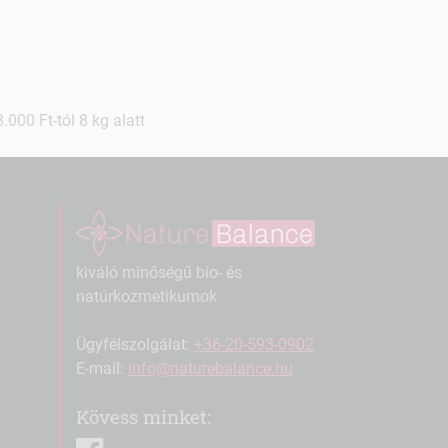
000 Ft-tól 8 kg alatt
kiváló minőségű bio- és
natúrkozmetikumok
Ügyfélszolgálat:
+36-20-593-0902
E-mail:
info@naturebalance.hu
Kövess minket:
facebook