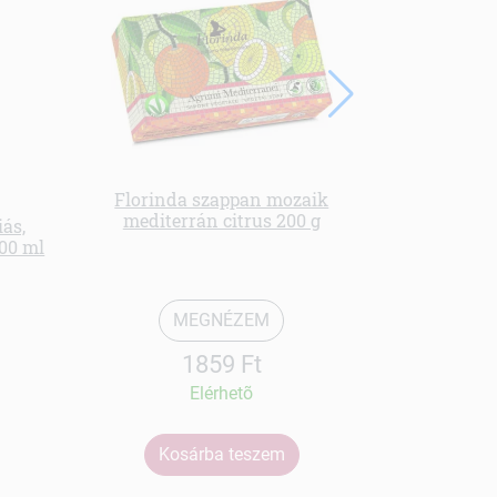
Florinda szappan mozaik
mediterrán citrus 200 g
iás,
Fürdőbo
200 ml
MEGNÉZEM
1859 Ft
Elérhetõ
Kosárba teszem
Ko