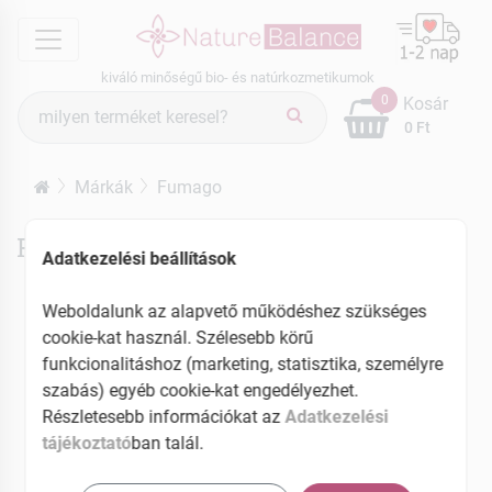
menu
kiváló minőségű bio- és natúrkozmetikumok
Termék
0
Kosár
keresés
0 Ft
Márkák
Fumago
Fumago termékek
Adatkezelési beállítások
Weboldalunk az alapvető működéshez szükséges
cookie-kat használ. Szélesebb körű
funkcionalitáshoz (marketing, statisztika, személyre
szabás) egyéb cookie-kat engedélyezhet.
Részletesebb információkat az
Adatkezelési
tájékoztató
ban talál.