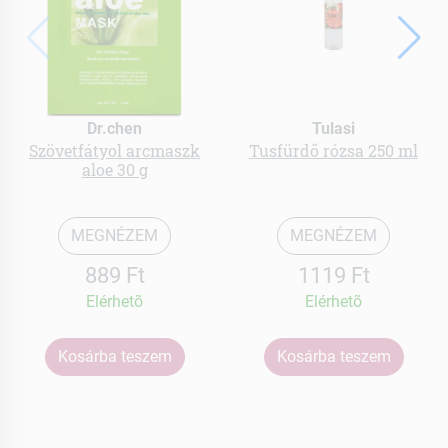
Dr.chen
Tulasi
Szövetfátyol arcmaszk
Tusfürdő rózsa 250 ml
aloe 30 g
MEGNÉZEM
MEGNÉZEM
889 Ft
1119 Ft
Elérhetõ
Elérhetõ
Kosárba teszem
Kosárba teszem