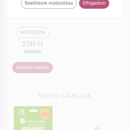
Fumago
Beállítások módosítása
Elfogadom
Krém 50 g
MEGNÉZEM
2749 Ft
Elérhetõ
Kosárba teszem
NEKED AJÁNLJUK