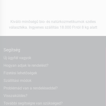
Kiváló minőségű bio- és natúrkozmetikumok széles
választéka. Ingyenes szállítás 18.000 Ft-tól 8 kg alatt
Segítség
Új ügyfél vagyok
Hogyan adjak le rendelést?
Fizetési lehetőségek
Szállítási módok
Problémád van a rendeléseddel?
Visszaküldés?
További segítségre van szükséged?