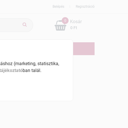
Belépés
Regisztráció
0
Kosár
0 Ft
ÚJDONSÁG
AKCIÓS
shoz (marketing, statisztika,
tájékoztató
ban talál.