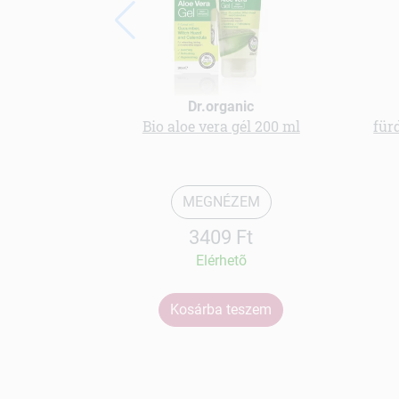
Dr.organic
Bio aloe vera gél 200 ml
für
MEGNÉZEM
3409 Ft
Elérhetõ
Kosárba teszem