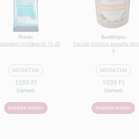
Presto
Bestlifepro
dőszobai törlőkendő 72 db
Parajdi fürdősó kamilla illa
g
MEGNÉZEM
MEGNÉZEM
1059 Ft
1939 Ft
Elérhetõ
Elérhetõ
Kosárba teszem
Kosárba teszem