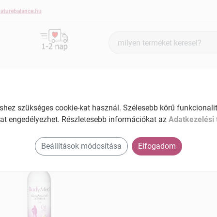
aturebalance.hu
Termék
keresés
BŐRÁPOLÁS
HAJÁPOLÁS
KÉZ- ÉS KÖRÖMÁPOLÁS
ez szükséges cookie-kat használ. Szélesebb körű funkcionalitá
at engedélyezhet. Részletesebb információkat az
Adatkezelési 
ymed termékek
Beállítások módosítása
Elfogadom