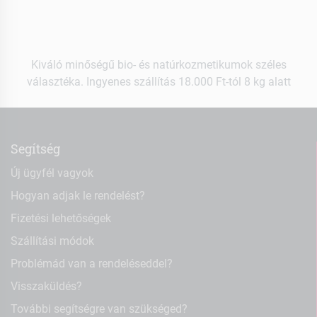
Kiváló minőségű bio- és natúrkozmetikumok széles
választéka. Ingyenes szállítás 18.000 Ft-tól 8 kg alatt
Segítség
Új ügyfél vagyok
Hogyan adjak le rendelést?
Fizetési lehetőségek
Szállítási módok
Problémád van a rendeléseddel?
Visszaküldés?
További segítségre van szükséged?