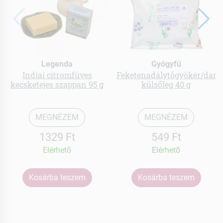
Legenda
Gyógyfű
Indiai citromfüves
Feketenadálytőgyökér/dara
kecsketejes szappan 95 g
külsőleg 40 g
MEGNÉZEM
MEGNÉZEM
1329 Ft
549 Ft
Elérhetõ
Elérhetõ
Kosárba teszem
Kosárba teszem