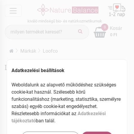
menu
kiváló minőségű bio- és natúrkozmetikumok
Termék
0
Kosár
keresés
0 Ft
Márkák
Loofco
Loofco termékek
Adatkezelési beállítások
Weboldalunk az alapvető működéshez szükséges
cookie-kat használ. Szélesebb körű
funkcionalitáshoz (marketing, statisztika, személyre
szabás) egyéb cookie-kat engedélyezhet.
Részletesebb információkat az
Adatkezelési
tájékoztató
ban talál.