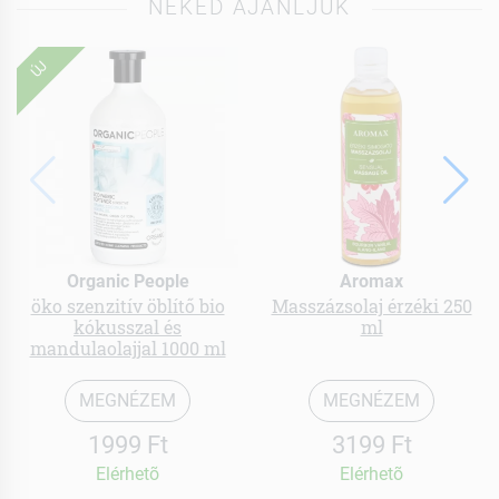
NEKED AJÁNLJUK
ÚJ
Organic People
Aromax
öko szenzitív öblítő bio
Masszázsolaj érzéki 250
kókusszal és
ml
mandulaolajjal 1000 ml
MEGNÉZEM
MEGNÉZEM
1999 Ft
3199 Ft
Elérhetõ
Elérhetõ