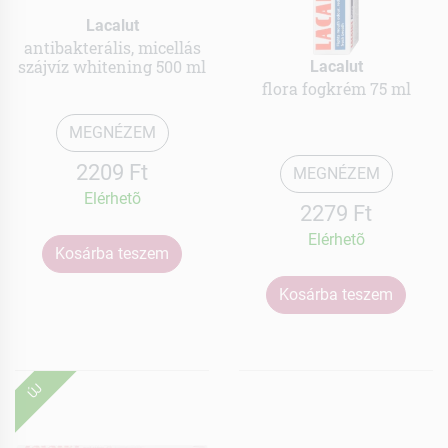
Lacalut
antibakterális, micellás
szájvíz whitening 500 ml
Lacalut
flora fogkrém 75 ml
MEGNÉZEM
2209 Ft
MEGNÉZEM
Elérhetõ
2279 Ft
Elérhetõ
Kosárba teszem
Kosárba teszem
ÚJ