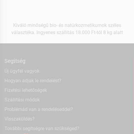
Kiváló minőségű bio- és natúrkozmetikumok széles
választéka. Ingyenes szállítás 18.000 Ft-tól 8 kg alatt
Segítség
Új ügyfél vagyok
Hogyan adjak le rendelést?
Fizetési lehetőségek
Szállítási módok
Problémád van a rendeléseddel?
Visszaküldés?
További segítségre van szükséged?