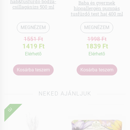
hab&tusfürdő bodza-
Baba és gyermek
csillagánizs 500 ml
hipoallergén pumpás
tusfürdő test haj 400 ml
MEGNÉZEM
MEGNÉZEM
1551 Ft
1998 Ft
1419 Ft
1839 Ft
Elérhetõ
Elérhetõ
Kosárba teszem
Kosárba teszem
NEKED AJÁNLJUK
ÚJ