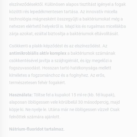
elszíneződésektől. Különösen alapos tisztítást igényel a fogak
közötti rés lepedékmentesen tartása. Az innovatív micella
technológia mágnesként összegyűjti a baktériumokat még a
nehezen elérhető helyekről is. Majd kis és rugalmas micellákba
zárja azokat, ezáltal biztosítja a baktériumok eltávolítását.
Csökkenti a plakk-képződést és az elszíneződést. Az
antimikrobiális aktív komplex
a baktériumok számának
csökkentésével javítja a szájhigiéniát, és így megelőzi a
fogszuvasodást. Hosszan tartó hatékonysága mellett
kíméletes a fogzománchoz és a fogínyhez. Az erős,
természetesen fehér fogakért.
Használata:
Töltse fel a kupakot 15 ml-re (kb. fél kupak),
alaposan öblögessen vele körülbelül 30 másodpercig, majd
köpje ki. Ne nyelje le. Utána már ne öblögessen vízzel! Csak
felnőttek számára ajánlott.
Nátrium-fluoridot tartalmaz.