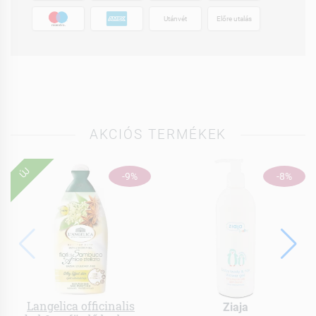
Utánvét
Előre utalás
AKCIÓS TERMÉKEK
ÚJ
-9%
-8%
Langelica officinalis
Ziaja