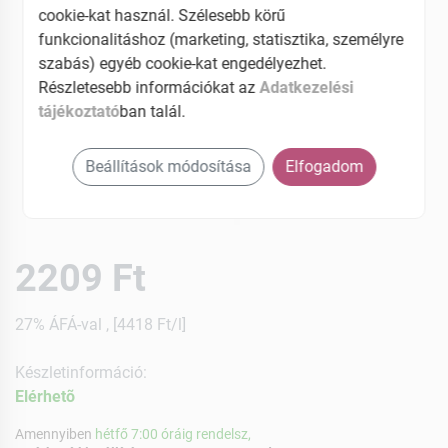
cookie-kat használ. Szélesebb körű
funkcionalitáshoz (marketing, statisztika, személyre
szabás) egyéb cookie-kat engedélyezhet.
Részletesebb információkat az
Adatkezelési
tájékoztató
ban talál.
Beállítások módosítása
Elfogadom
2209 Ft
27% ÁFÁ-val , [4418 Ft/l]
Készletinformáció:
Elérhetõ
Amennyiben
hétfő 7:00 óráig rendelsz,