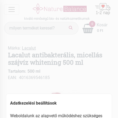
menu
kiváló minőségű bio- és natúrkozmetikumok
Termék
0
Kosár
keresés
0 Ft
Márka:
Lacalut
Lacalut antibakterális, micellás
szájvíz whitening 500 ml
Tartalom: 500 ml
EAN: 4016369546185
Adatkezelési beállítások
Weboldalunk az alapvető működéshez szükséges