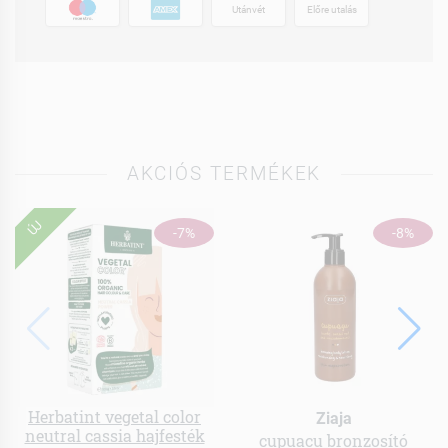
Utánvét
Előre utalás
AKCIÓS TERMÉKEK
ÚJ
-7%
-8%
Herbatint vegetal color
Ziaja
neutral cassia hajfesték
cupuacu bronzosító