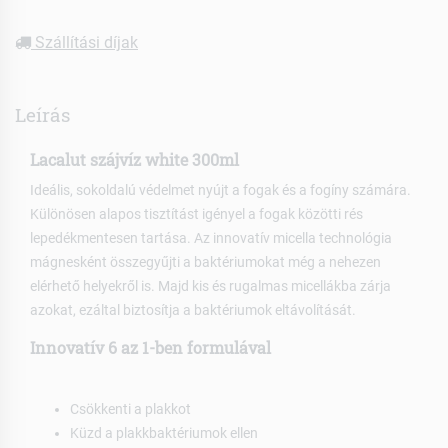
Szállítási díjak
Leírás
Lacalut szájvíz white 300ml
Ideális, sokoldalú védelmet nyújt a fogak és a fogíny számára.
Különösen alapos tisztítást igényel a fogak közötti rés
lepedékmentesen tartása. Az innovatív micella technológia
mágnesként összegyűjti a baktériumokat még a nehezen
elérhető helyekről is. Majd kis és rugalmas micellákba zárja
azokat, ezáltal biztosítja a baktériumok eltávolítását.
Innovatív 6 az 1-ben formulával
Csökkenti a plakkot
Küzd a plakkbaktériumok ellen