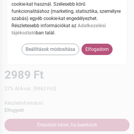
cookie-kat használ. Szélesebb körű
funkcionalitáshoz (marketing, statisztika, személyre
szabás) egyéb cookie-kat engedélyezhet.
Részletesebb információkat az
Adatkezelési
tájékoztató
ban talál.
Beállítások módosítása
Elfogadom
2989 Ft
27% ÁFÁ-val , [9963 Ft/l]
Készletinformáció:
Elfogyott
Értesítést kérek, ha beérkezik