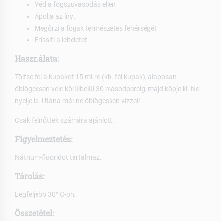
Véd a fogszuvasodás ellen
Ápolja az ínyt
Megőrzi a fogak természetes fehérségét
Frissíti a leheletet
Használata:
Töltse fel a kupakot 15 ml-re (kb. fél kupak), alaposan
öblögessen vele körülbelül 30 másodpercig, majd köpje ki. Ne
nyelje le. Utána már ne öblögessen vízzel!
Csak felnőttek számára ajánlott.
Figyelmeztetés:
Nátrium-fluoridot tartalmaz.
Tárolás:
Legfeljebb 30° C-on.
Összetétel: