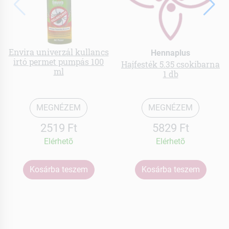
Envira univerzál kullancs
Hennaplus
irtó permet pumpás 100
Hajfesték 5.35 csokibarna
ml
1 db
MEGNÉZEM
MEGNÉZEM
2519 Ft
5829 Ft
Elérhetõ
Elérhetõ
Kosárba teszem
Kosárba teszem