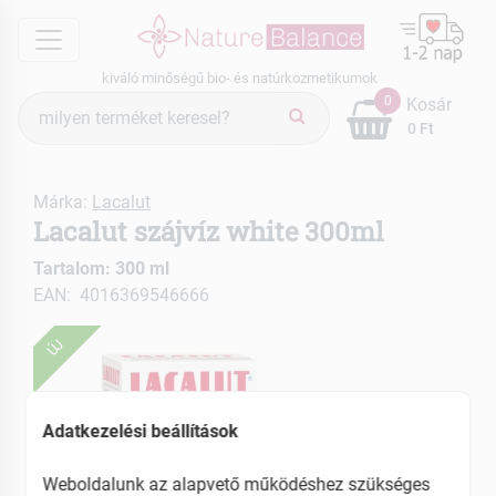
menu
kiváló minőségű bio- és natúrkozmetikumok
Termék
0
Kosár
keresés
0 Ft
Márka:
Lacalut
Lacalut szájvíz white 300ml
Tartalom: 300 ml
EAN: 4016369546666
ÚJ
Adatkezelési beállítások
Weboldalunk az alapvető működéshez szükséges