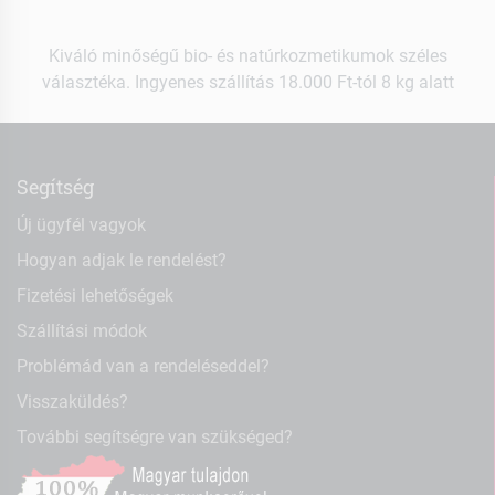
Kiváló minőségű bio- és natúrkozmetikumok széles
választéka. Ingyenes szállítás 18.000 Ft-tól 8 kg alatt
Segítség
Új ügyfél vagyok
Hogyan adjak le rendelést?
Fizetési lehetőségek
Szállítási módok
Problémád van a rendeléseddel?
Visszaküldés?
További segítségre van szükséged?