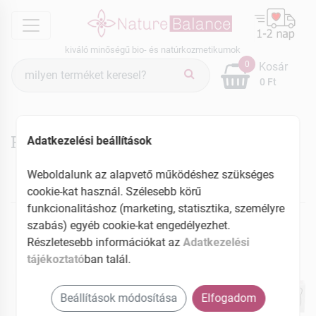
menu
kiváló minőségű bio- és natúrkozmetikumok
Termék
0
Kosár
keresés
0 Ft
Falatka termékek
Adatkezelési beállítások
Weboldalunk az alapvető működéshez szükséges
cookie-kat használ. Szélesebb körű
NEKED AJÁNLJUK
funkcionalitáshoz (marketing, statisztika, személyre
szabás) egyéb cookie-kat engedélyezhet.
ÚJ
Részletesebb információkat az
Adatkezelési
tájékoztató
ban talál.
Beállítások módosítása
Elfogadom