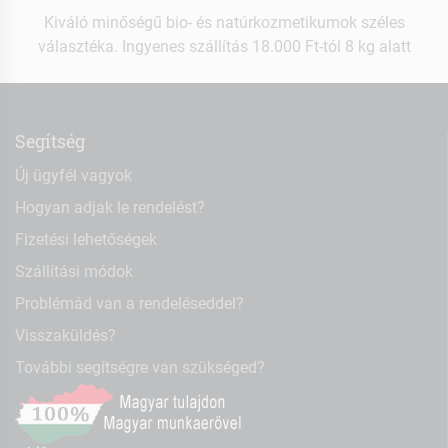
Kiváló minőségű bio- és natúrkozmetikumok széles
választéka. Ingyenes szállítás 18.000 Ft-tól 8 kg alatt
Segítség
Új ügyfél vagyok
Hogyan adjak le rendelést?
Fizetési lehetőségek
Szállítási módok
Problémád van a rendeléseddel?
Visszaküldés?
További segítségre van szükséged?