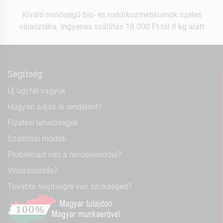
Kiváló minőségű bio- és natúrkozmetikumok széles
választéka. Ingyenes szállítás 18.000 Ft-tól 8 kg alatt
Segítség
Új ügyfél vagyok
Hogyan adjak le rendelést?
Fizetési lehetőségek
Szállítási módok
Problémád van a rendeléseddel?
Visszaküldés?
További segítségre van szükséged?