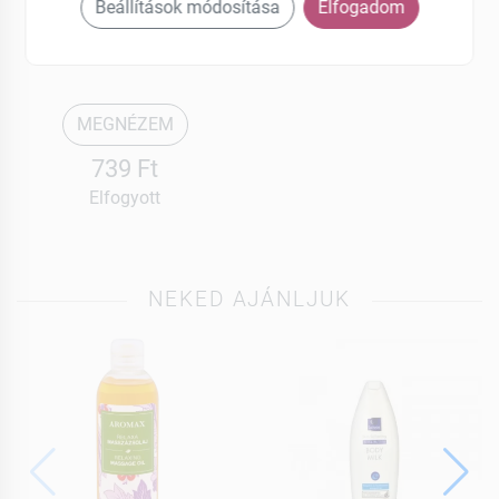
Kecsketejes
Beállítások módosítása
Elfogadom
Natúr szappan 70 g
MEGNÉZEM
739 Ft
Elfogyott
NEKED AJÁNLJUK