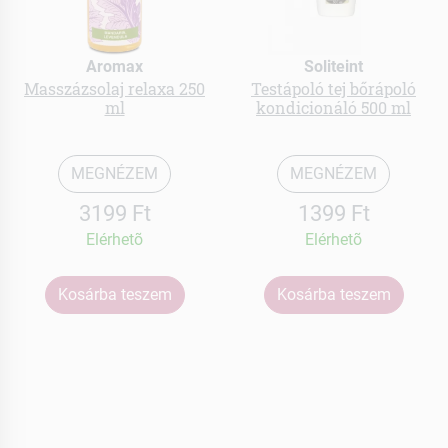
Aromax
Soliteint
Masszázsolaj relaxa 250
Testápoló tej bőrápoló
ml
kondicionáló 500 ml
MEGNÉZEM
MEGNÉZEM
3199 Ft
1399 Ft
Elérhetõ
Elérhetõ
Kosárba teszem
Kosárba teszem