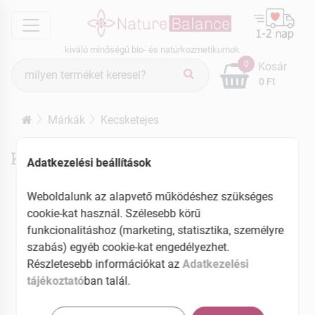
menu
kiváló minőségű bio- és natúrkozmetikumok
Termék
0
Kosár
keresés
0 Ft
Márkák
Kecsketejes
Kecsketejes termékek
Adatkezelési beállítások
Weboldalunk az alapvető működéshez szükséges
cookie-kat használ. Szélesebb körű
funkcionalitáshoz (marketing, statisztika, személyre
szabás) egyéb cookie-kat engedélyezhet.
Részletesebb információkat az
Adatkezelési
tájékoztató
ban talál.