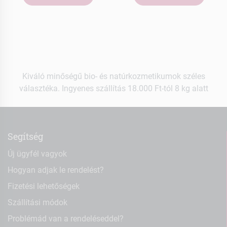
Kiváló minőségű bio- és natúrkozmetikumok széles
választéka. Ingyenes szállítás 18.000 Ft-tól 8 kg alatt
Segítség
Új ügyfél vagyok
Hogyan adjak le rendelést?
Fizetési lehetőségek
Szállítási módok
Problémád van a rendeléseddel?