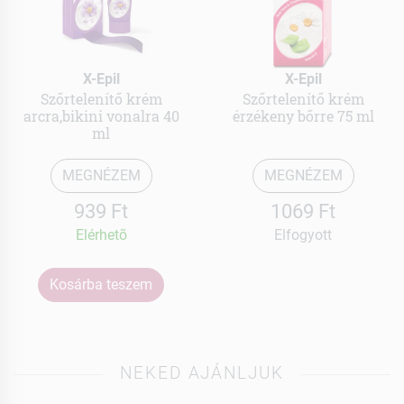
X-Epil
X-Epil
Szőrtelenítő krém
Szőrtelenítő krém
arcra,bikini vonalra 40
érzékeny bőrre 75 ml
ml
MEGNÉZEM
MEGNÉZEM
939 Ft
1069 Ft
Elérhetõ
Elfogyott
Kosárba teszem
NEKED AJÁNLJUK