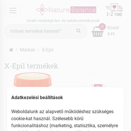
menu
kiváló minőségű bio- és natúrkozmetikumok
Termék
0
Kosár
keresés
0 Ft
Márkák
X-Epil
X-Epil termékek
Adatkezelési beállítások
Weboldalunk az alapvető működéshez szükséges
cookie-kat használ. Szélesebb körű
funkcionalitáshoz (marketing, statisztika, személyre