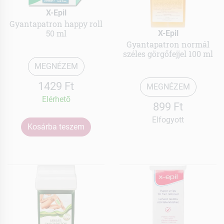
X-Epil
Gyantapatron happy roll
50 ml
X-Epil
Gyantapatron normál
széles görgőfejjel 100 ml
MEGNÉZEM
1429 Ft
MEGNÉZEM
Elérhetõ
899 Ft
Elfogyott
Kosárba teszem