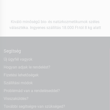
Kiváló minőségű bio- és natúrkozmetikumok széles
választéka. Ingyenes szállítás 18.000 Ft-tól 8 kg alatt
Segítség
Új ügyfél vagyok
Hogyan adjak le rendelést?
Fizetési lehetőségek
Szállítási módok
Problémád van a rendeléseddel?
Visszaküldés?
További segítségre van szükséged?