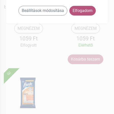
Presto
Presto
bútorápoló törlőkendő 72
fürdőszobai törlőkendő
Beállítások módosítása
Elfogadom
db
72 db
MEGNÉZEM
MEGNÉZEM
1059 Ft
1059 Ft
Elfogyott
Elérhetõ
Kosárba teszem
ÚJ