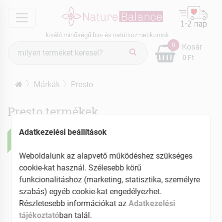
menu
kiváló minőségű bio- és natúrkozmetikumok
Termék
0
Kosár
keresés
0 Ft
Márkák
Presto
Presto termékek
ÚJ
ÚJ
Adatkezelési beállítások
Weboldalunk az alapvető működéshez szükséges
cookie-kat használ. Szélesebb körű
funkcionalitáshoz (marketing, statisztika, személyre
szabás) egyéb cookie-kat engedélyezhet.
Részletesebb információkat az
Adatkezelési
tájékoztató
ban talál.