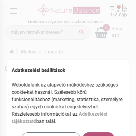
menu
kiváló minőségű bio- és natúrkozmetikumok
Termék
0
Kosár
keresés
0 Ft
Márkák
Charlotte
Charlotte termékek
Adatkezelési beállítások
Weboldalunk az alapvető működéshez szükséges
cookie-kat használ. Szélesebb körű
funkcionalitáshoz (marketing, statisztika, személyre
szabás) egyéb cookie-kat engedélyezhet.
Részletesebb információkat az
Adatkezelési
tájékoztató
ban talál.