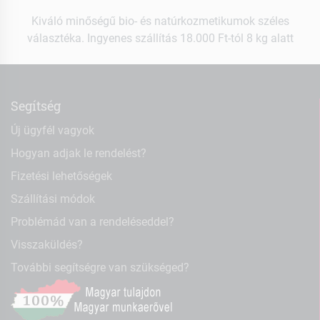
Kiváló minőségű bio- és natúrkozmetikumok széles
választéka. Ingyenes szállítás 18.000 Ft-tól 8 kg alatt
Segítség
Új ügyfél vagyok
Hogyan adjak le rendelést?
Fizetési lehetőségek
Szállítási módok
Problémád van a rendeléseddel?
Visszaküldés?
További segítségre van szükséged?