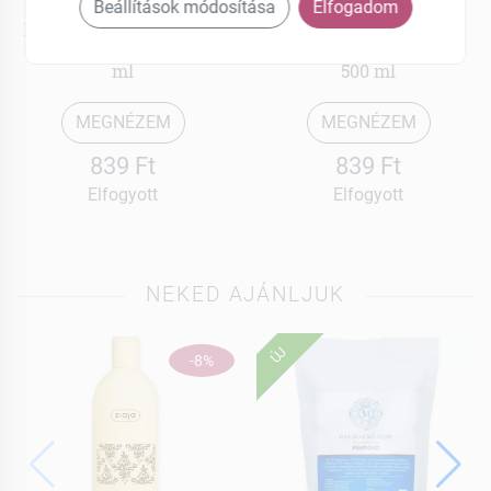
Charlotte
Charlotte
Beállítások módosítása
Elfogadom
Krémszappan aloe vera-
Krémszappan
zöld tea kivonattal 500
gránátalma olívaolajjal
ml
500 ml
MEGNÉZEM
MEGNÉZEM
839 Ft
839 Ft
Elfogyott
Elfogyott
NEKED AJÁNLJUK
ÚJ
-8%