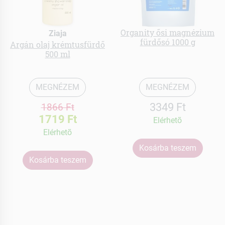
Organity ősi magnézium
Ziaja
fürdősó 1000 g
Argán olaj krémtusfürdő
500 ml
MEGNÉZEM
MEGNÉZEM
3349 Ft
1866 Ft
1719 Ft
Elérhetõ
Elérhetõ
Kosárba teszem
Kosárba teszem