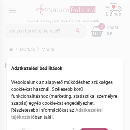
menu
kiváló minőségű bio- és natúrkozmetikumok
Termék
0
Kosár
keresés
0 Ft
Márkák
Medál
Medál termékek
Adatkezelési beállítások
Weboldalunk az alapvető működéshez szükséges
cookie-kat használ. Szélesebb körű
funkcionalitáshoz (marketing, statisztika, személyre
szabás) egyéb cookie-kat engedélyezhet.
Részletesebb információkat az
Adatkezelési
tájékoztató
ban talál.