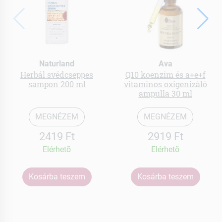
Naturland
Ava
Herbál svédcseppes
Q10 koenzim és a+e+f
sampon 200 ml
vitaminos oxigenizáló
ampulla 30 ml
MEGNÉZEM
MEGNÉZEM
2419 Ft
2919 Ft
Elérhetõ
Elérhetõ
Kosárba teszem
Kosárba teszem