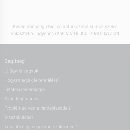
Kiváló minőségű bio- és natúrkozmetikumok széles
választéka. Ingyenes szállítás 18.000 Ft-tól 8 kg alatt
Segítség
Új ügyfél vagyok
Hogyan adjak le rendelést?
Fizetési lehetőségek
Szállítási módok
Problémád van a rendeléseddel?
Visszaküldés?
További segítségre van szükséged?