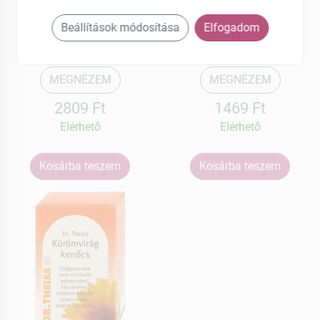
Dr.Theiss
Dr.Theiss
Herbalsept nyalóka
Körömvirág kenőcs 15 g
Beállítások módosítása
Elfogadom
torokfájásra 6 db 85 g
MEGNÉZEM
MEGNÉZEM
2809 Ft
1469 Ft
Elérhetõ
Elérhetõ
Kosárba teszem
Kosárba teszem