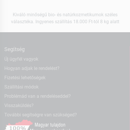
Kiváló minőségű bio- és natúrkozmetikumok széles
választéka. Ingyenes szállítás 18.000 Ft-tól 8 kg alatt
Segítség
Új ügyfél vagyok
Hogyan adjak le rendelést?
Fizetési lehetőségek
Szállítási módok
Problémád van a rendeléseddel?
Visszaküldés?
További segítségre van szükséged?