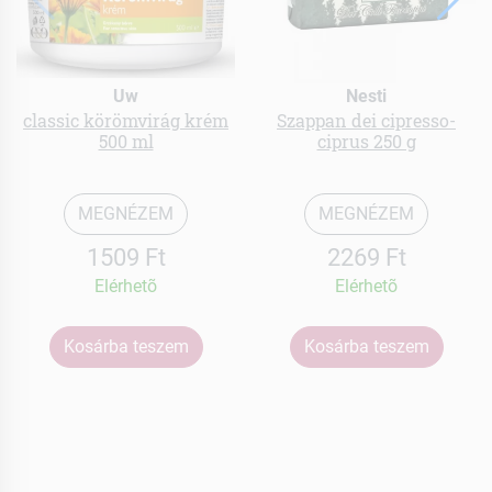
Uw
Nesti
classic körömvirág krém
Szappan dei cipresso-
500 ml
ciprus 250 g
MEGNÉZEM
MEGNÉZEM
1509 Ft
2269 Ft
Elérhetõ
Elérhetõ
Kosárba teszem
Kosárba teszem