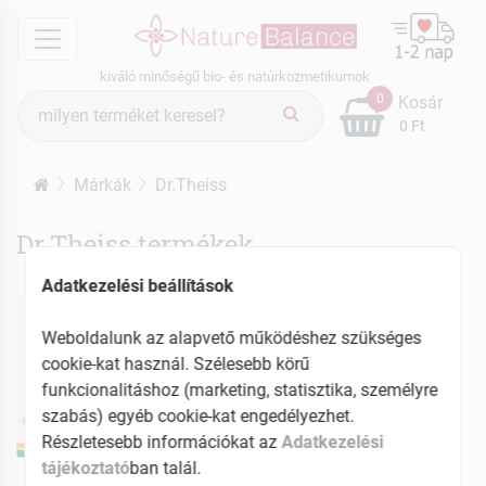
menu
kiváló minőségű bio- és natúrkozmetikumok
Termék
0
Kosár
keresés
0 Ft
Márkák
Dr.Theiss
Dr.Theiss termékek
Adatkezelési beállítások
Weboldalunk az alapvető működéshez szükséges
cookie-kat használ. Szélesebb körű
funkcionalitáshoz (marketing, statisztika, személyre
szabás) egyéb cookie-kat engedélyezhet.
Részletesebb információkat az
Adatkezelési
tájékoztató
ban talál.