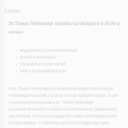
Leírás
Dr.Theiss Herbalsept nyalóka torokfájásra 6 db 85 g
Hatásai:
Megszünteti a torokszárazságot
Enyhíti a torokfájást
Csökkenti a torokirritációt
Védi a toroknyálkahártyát
A Dr. Theiss HerbalSept orvostechnikai eszköz hatóanyagai
védőréteget képeznek a száj és a torok nyálkahártyáján. Ezzel
a hatásmechanizmussal a Dr. Theiss HerbalSept
orvostechnikai eszköz enyhíti a torokirritációval, fájdalommal,
égő érzéssel, torokszárazsággal és nyelési nehézségekkel járó
torokgyulladást. A védőréteg ezen kívül meggátolja olyan