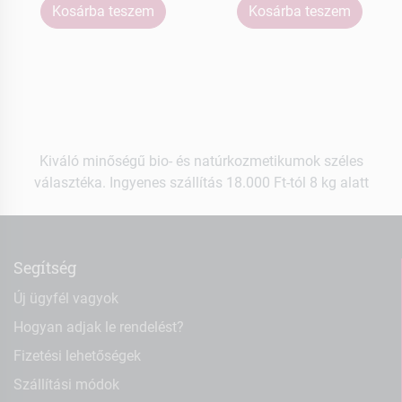
Kosárba teszem
Kosárba teszem
Kiváló minőségű bio- és natúrkozmetikumok széles
választéka. Ingyenes szállítás 18.000 Ft-tól 8 kg alatt
Segítség
Új ügyfél vagyok
Hogyan adjak le rendelést?
Fizetési lehetőségek
Szállítási módok