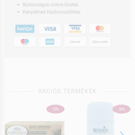
Biztonságos online fizetés
Kényelmes házhozszállítás
Utánvét
Előre utalás
AKCIÓS TERMÉKEK
-9%
-9%