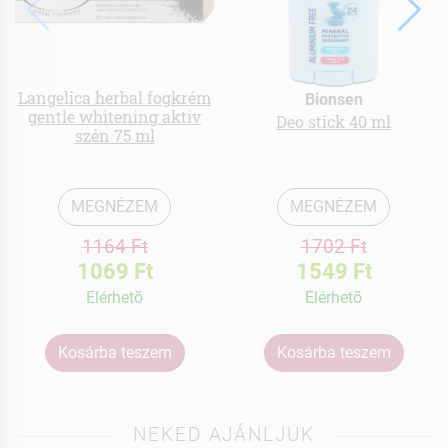
Langelica herbal fogkrém
Bionsen
gentle whitening aktív
Deo stick 40 ml
szén 75 ml
MEGNÉZEM
MEGNÉZEM
1164 Ft
1702 Ft
1069 Ft
1549 Ft
Elérhetõ
Elérhetõ
Kosárba teszem
Kosárba teszem
NEKED AJÁNLJUK