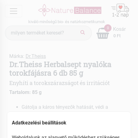
menu
kiváló minőségű bio- és natúrkozmetikumok
Termék
0
Kosár
keresés
0 Ft
Márka:
Dr.Theiss
Dr.Theiss Herbalsept nyalóka
torokfájásra 6 db 85 g
Enyhíti a torokszárazságot és irritációt
Tartalom: 85 g
Gátolja a káros tényezők hatását, védi a
nyálkahártyát
Csökkenti a fájdalmat, égő érzést
Adatkezelési beállítások
EAN: 4016369621462
Weboldalunk az alapvető működéshez szükséges