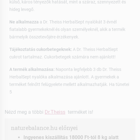
külső, káros tényezők hatását, mint a száraz, szennyezett és
hideg levegő.
Ne alkalmazza
a Dr. Theiss HerbalSept nyalókát 3 évnél
fiatalabb gyermekeknél és olyan személyeknél, akik a termék
bármelyik összetevőjére érzékenyek.
Tájékoztatás cukorbetegeknek:
A Dr. Theiss HerbalSept
cukrot tartalmaz. Cukorbetegek számára nem ajánlott!
A termék alkalmazása:
Naponta legfeljebb 3 db Dr. Theiss
HerbalSept nyalóka alkalmazása ajánlott. A gyermekek a
terméket felnőtt felügyelete mellett alkalmazhatják. Ha tünetei
5
Nézd meg a többi
Dr.Theiss
terméket is!
naturebalance.hu előnyei
Ingyenes kiszállítás 18000 Ft-tól 8 kg alatt