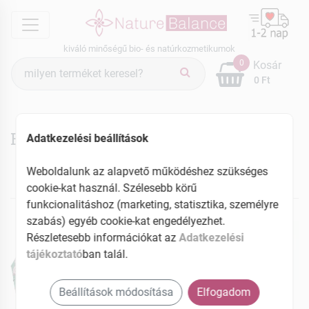
menu
kiváló minőségű bio- és natúrkozmetikumok
Termék
0
Kosár
keresés
0 Ft
Ecoline termékek
Adatkezelési beállítások
Weboldalunk az alapvető működéshez szükséges
cookie-kat használ. Szélesebb körű
NEKED AJÁNLJUK
funkcionalitáshoz (marketing, statisztika, személyre
szabás) egyéb cookie-kat engedélyezhet.
ÚJ
Részletesebb információkat az
Adatkezelési
tájékoztató
ban talál.
Beállítások módosítása
Elfogadom