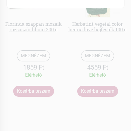
Florinda szappan mozaik
Herbatint vegetal color
rózsaszín liliom 200 g
henna love hajfesték 100 g
MEGNÉZEM
MEGNÉZEM
1859 Ft
4559 Ft
Elérhetõ
Elérhetõ
Kosárba teszem
Kosárba teszem