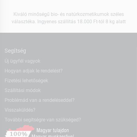
Kiváló minőségű bio- és natúrkozmetikumok széles
választéka. Ingyenes szállítás 18.000 Ft-tól 8 kg alatt
Segítség
Új ügyfél vagyok
Hogyan adjak le rendelést?
Fizetési lehetőségek
Szállítási módok
Problémád van a rendeléseddel?
Visszaküldés?
További segítségre van szükséged?