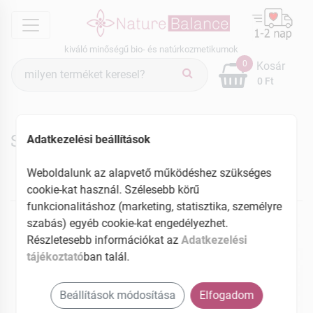
menu
kiváló minőségű bio- és natúrkozmetikumok
Termék
0
Kosár
keresés
0 Ft
Star termékek
Adatkezelési beállítások
Weboldalunk az alapvető működéshez szükséges
cookie-kat használ. Szélesebb körű
NEKED AJÁNLJUK
funkcionalitáshoz (marketing, statisztika, személyre
szabás) egyéb cookie-kat engedélyezhet.
Részletesebb információkat az
Adatkezelési
tájékoztató
ban talál.
Beállítások módosítása
Elfogadom