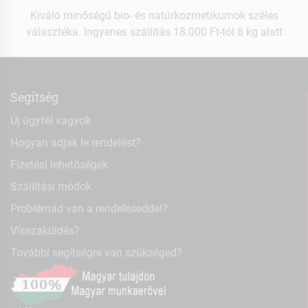
Kiváló minőségű bio- és natúrkozmetikumok széles
választéka. Ingyenes szállítás 18.000 Ft-tól 8 kg alatt
Segítség
Új ügyfél vagyok
Hogyan adjak le rendelést?
Fizetési lehetőségek
Szállítási módok
Problémád van a rendeléseddel?
Visszaküldés?
További segítségre van szükséged?