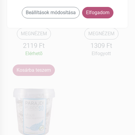
Parajdi
Parajdi
Fürdősó bőr problémák
Fürdősó kamilla 1000 g
Beállítások módosítása
Elfogadom
kezelésére 1000 g
MEGNÉZEM
MEGNÉZEM
2119 Ft
1309 Ft
Elérhetõ
Elfogyott
Kosárba teszem