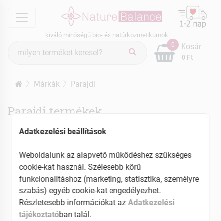
menu
kiváló minőségű bio- és natúrkozmetikumok
Termék
0
Kosár
keresés
0 Ft
Márkák
Parajdi
Parajdi termékek
Adatkezelési beállítások
Weboldalunk az alapvető működéshez szükséges
cookie-kat használ. Szélesebb körű
funkcionalitáshoz (marketing, statisztika, személyre
szabás) egyéb cookie-kat engedélyezhet.
Részletesebb információkat az
Adatkezelési
tájékoztató
ban talál.