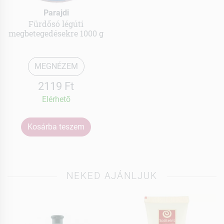
Parajdi
Fürdősó légúti
megbetegedésekre 1000 g
MEGNÉZEM
2119 Ft
Elérhetõ
Kosárba teszem
NEKED AJÁNLJUK