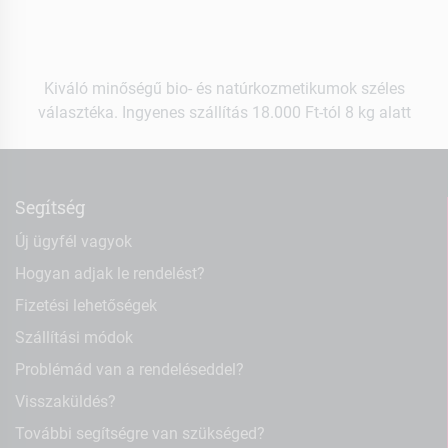
Kiváló minőségű bio- és natúrkozmetikumok széles
választéka. Ingyenes szállítás 18.000 Ft-tól 8 kg alatt
Segítség
Új ügyfél vagyok
Hogyan adjak le rendelést?
Fizetési lehetőségek
Szállítási módok
Problémád van a rendeléseddel?
Visszaküldés?
További segítségre van szükséged?