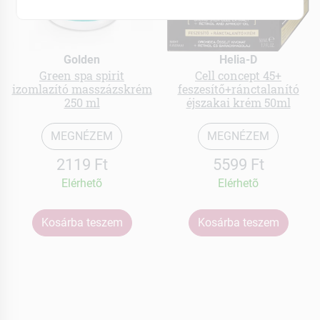
Golden
Helia-D
Green spa spirit
Cell concept 45+
izomlazító masszázskrém
feszesítő+ránctalanító
250 ml
éjszakai krém 50ml
MEGNÉZEM
MEGNÉZEM
2119 Ft
5599 Ft
Elérhetõ
Elérhetõ
Kosárba teszem
Kosárba teszem