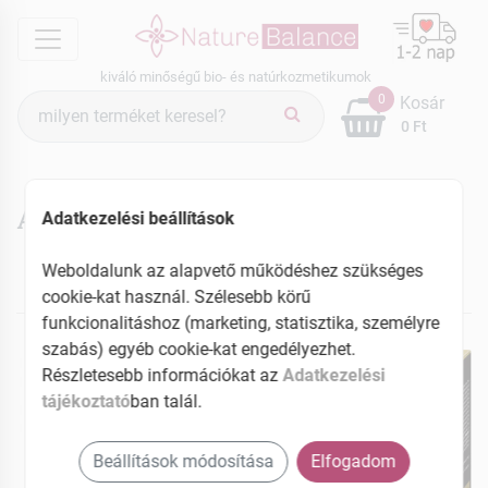
menu
kiváló minőségű bio- és natúrkozmetikumok
Termék
0
Kosár
keresés
0 Ft
Aloe termékek
Adatkezelési beállítások
Weboldalunk az alapvető működéshez szükséges
cookie-kat használ. Szélesebb körű
NEKED AJÁNLJUK
funkcionalitáshoz (marketing, statisztika, személyre
szabás) egyéb cookie-kat engedélyezhet.
Részletesebb információkat az
Adatkezelési
tájékoztató
ban talál.
Beállítások módosítása
Elfogadom