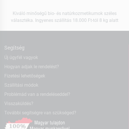
Kiváló minőségű bio- és natúrkozmetikumok széles
választéka. Ingyenes szállítás 18.000 Ft-tól 8 kg alatt
Segítség
Új ügyfél vagyok
Hogyan adjak le rendelést?
Fizetési lehetőségek
Szállítási módok
Problémád van a rendeléseddel?
Visszaküldés?
További segítségre van szükséged?