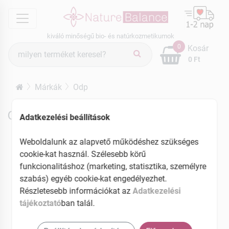
menu
kiváló minőségű bio- és natúrkozmetikumok
Termék
0
Kosár
keresés
0 Ft
Márkák
Odp
Odp termékek
Adatkezelési beállítások
Weboldalunk az alapvető működéshez szükséges
cookie-kat használ. Szélesebb körű
funkcionalitáshoz (marketing, statisztika, személyre
szabás) egyéb cookie-kat engedélyezhet.
Részletesebb információkat az
Adatkezelési
tájékoztató
ban talál.