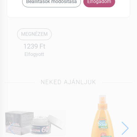
Odp
Beállítások módosítása
Elfogadom
Himalája természetes
sószappan 1 db
MEGNÉZEM
1239 Ft
Elfogyott
NEKED AJÁNLJUK