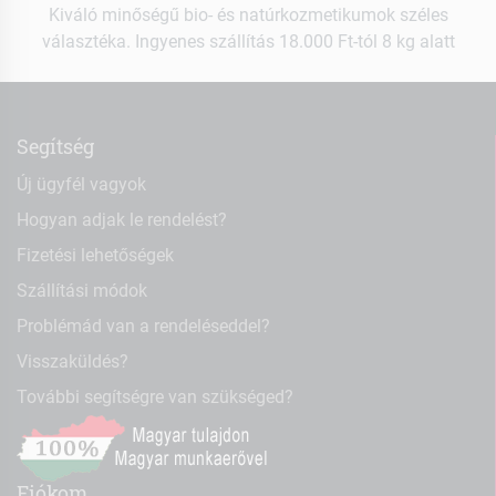
Kiváló minőségű bio- és natúrkozmetikumok széles
választéka. Ingyenes szállítás 18.000 Ft-tól 8 kg alatt
Segítség
Új ügyfél vagyok
Hogyan adjak le rendelést?
Fizetési lehetőségek
Szállítási módok
Problémád van a rendeléseddel?
Visszaküldés?
További segítségre van szükséged?
Fiókom