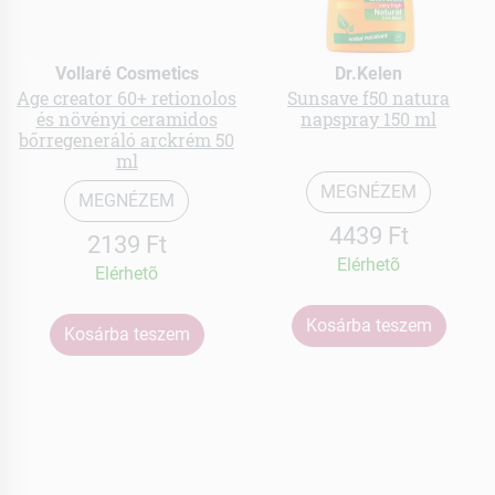
Vollaré Cosmetics
Dr.Kelen
Age creator 60+ retionolos
Sunsave f50 natura
és növényi ceramidos
napspray 150 ml
bőrregeneráló arckrém 50
ml
MEGNÉZEM
MEGNÉZEM
4439 Ft
2139 Ft
Elérhetõ
Elérhetõ
Kosárba teszem
Kosárba teszem