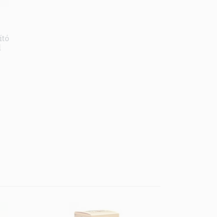
ító
l