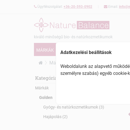
Ügyfélszolgálat:
+36-20-593-0902
Email:
info@n
kiváló minőségű bio- és natúrkozmetikumok
MÁRKÁK
GYÓGY- ÉS NATÚRKOZMETIKUMOK
Adatkezelési beállítások
Márkák
Golden
Weboldalunk az alapvető működésh
személyre szabás) egyéb cookie-k
Gol
Kategóriák:
Márkák
Golden
Gyógy- és natúrkozmetikumok (3)
Hajápolás (2)