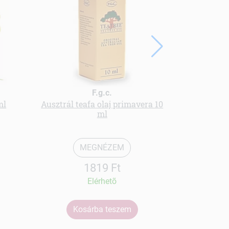
F.g.c.
ml
Ausztrál teafa olaj primavera 10
Rózsás
ml
MEGNÉZEM
1819 Ft
Elérhetõ
Kosárba teszem
Ko