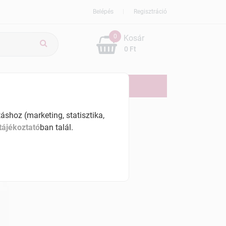
Belépés
Regisztráció
0
Kosár
0 Ft
ÚJDONSÁG
AKCIÓS
shoz (marketing, statisztika,
tájékoztató
ban talál.