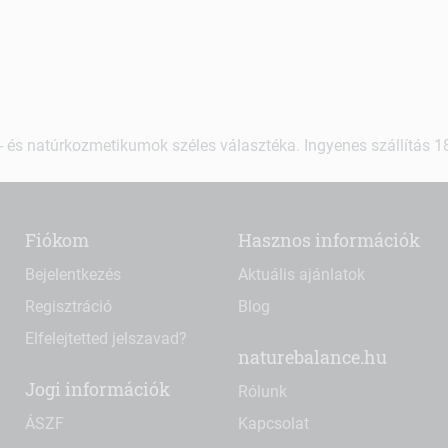
 és natúrkozmetikumok széles választéka. Ingyenes szállítás 18.
Fiókom
Hasznos információk
Bejelentkezés
Aktuális ajánlatok
Regisztráció
Blog
Elfelejtetted jelszavad?
naturebalance.hu
Jogi információk
Rólunk
ÁSZF
Kapcsolat