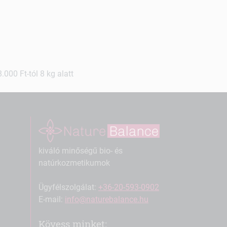
000 Ft-tól 8 kg alatt
kiváló minőségű bio- és
natúrkozmetikumok
Ügyfélszolgálat:
+36-20-593-0902
E-mail:
info@naturebalance.hu
Kövess minket: