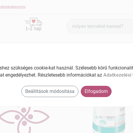
aturebalance.hu
Termék
keresés
BŐRÁPOLÁS
HAJÁPOLÁS
KÉZ- ÉS KÖRÖMÁPOLÁS
ez szükséges cookie-kat használ. Szélesebb körű funkcionalitá
at engedélyezhet. Részletesebb információkat az
Adatkezelési 
den termékek
Beállítások módosítása
Elfogadom