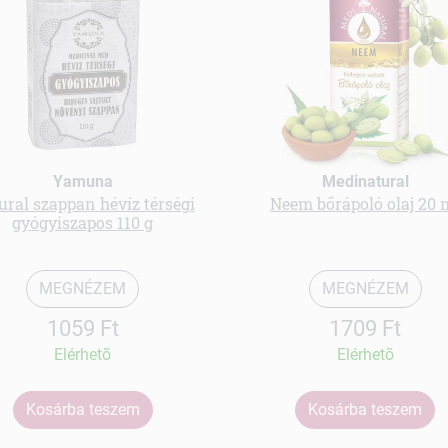
Yamuna
Medinatural
ural szappan hévíz térségi
Neem bőrápoló olaj 20 
gyógyiszapos 110 g
MEGNÉZEM
MEGNÉZEM
1059 Ft
1709 Ft
Elérhetõ
Elérhetõ
Kosárba teszem
Kosárba teszem