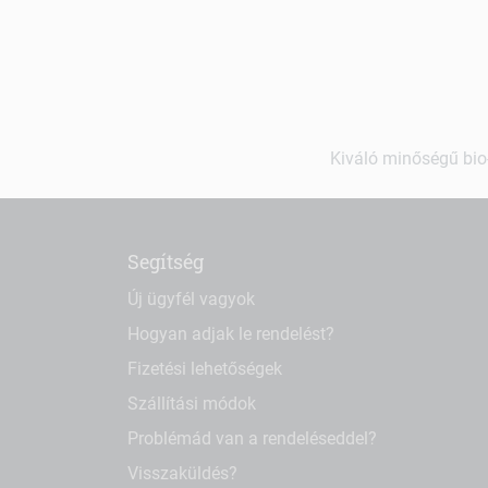
Kiváló minőségű bio-
Segítség
Új ügyfél vagyok
Hogyan adjak le rendelést?
Fizetési lehetőségek
Szállítási módok
Problémád van a rendeléseddel?
Visszaküldés?