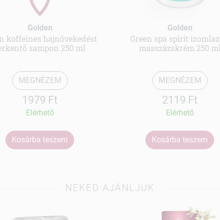
Golden
Golden
n koffeines hajnövekedést
Green spa spirit izomlaz
erkentő sampon 250 ml
masszázskrém 250 m
MEGNÉZEM
MEGNÉZEM
1979 Ft
2119 Ft
Elérhetõ
Elérhetõ
Kosárba teszem
Kosárba teszem
NEKED AJÁNLJUK