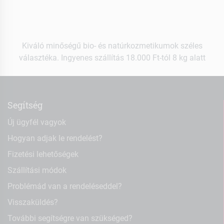
Kiváló minőségű bio- és natúrkozmetikumok széles
választéka. Ingyenes szállítás 18.000 Ft-tól 8 kg alatt
Segítség
Új ügyfél vagyok
Hogyan adjak le rendelést?
Fizetési lehetőségek
Szállítási módok
Problémád van a rendeléseddel?
Visszaküldés?
További segítségre van szükséged?