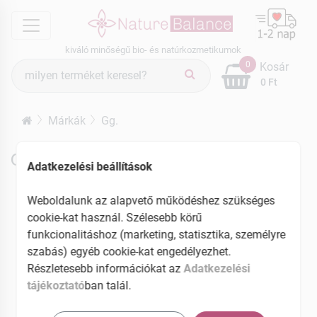
menu
kiváló minőségű bio- és natúrkozmetikumok
Termék
0
Kosár
keresés
0 Ft
Márkák
Gg.
Gg. termékek
Adatkezelési beállítások
Weboldalunk az alapvető működéshez szükséges
cookie-kat használ. Szélesebb körű
funkcionalitáshoz (marketing, statisztika, személyre
szabás) egyéb cookie-kat engedélyezhet.
Részletesebb információkat az
Adatkezelési
tájékoztató
ban talál.