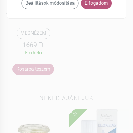
Gg.
Beállítások módosítása
Elfogadom
Vitaline hajnövekedést
serkentő hajszesz 125 ml
MEGNÉZEM
1669 Ft
Elérhetõ
Kosárba teszem
NEKED AJÁNLJUK
ÚJ