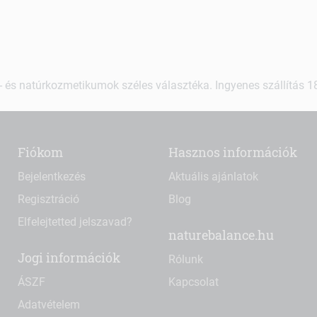
 és natúrkozmetikumok széles választéka. Ingyenes szállítás 18.
Fiókom
Hasznos információk
Bejelentkezés
Aktuális ajánlatok
Regisztráció
Blog
Elfelejtetted jelszavad?
naturebalance.hu
Jogi információk
Rólunk
ÁSZF
Kapcsolat
Adatvételem