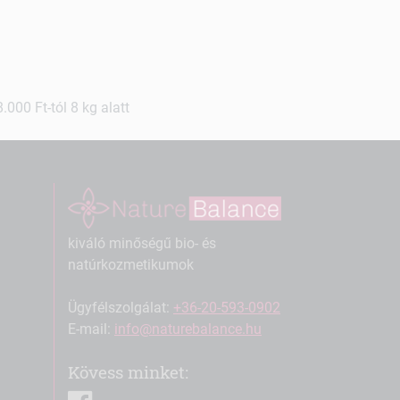
000 Ft-tól 8 kg alatt
kiváló minőségű bio- és
natúrkozmetikumok
Ügyfélszolgálat:
+36-20-593-0902
E-mail:
info@naturebalance.hu
Kövess minket:
facebook