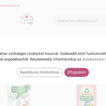
aturebalance.hu
Termék
keresés
BŐRÁPOLÁS
HAJÁPOLÁS
KÉZ- ÉS KÖRÖMÁPOLÁS
ez szükséges cookie-kat használ. Szélesebb körű funkcionalitá
at engedélyezhet. Részletesebb információkat az
Adatkezelési 
sch termékek
Beállítások módosítása
Elfogadom