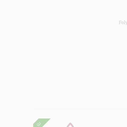
Fol
ÚJ