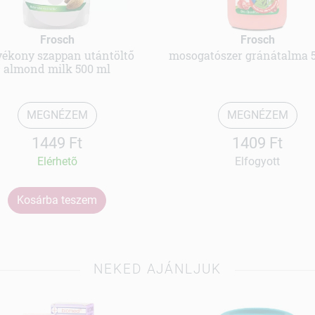
Frosch
Frosch
yékony szappan utántöltő
mosogatószer gránátalma 
almond milk 500 ml
MEGNÉZEM
MEGNÉZEM
1449 Ft
1409 Ft
Elérhetõ
Elfogyott
Kosárba teszem
NEKED AJÁNLJUK