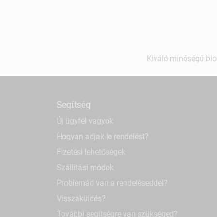
Kiváló minőségű bio-
Segítség
Új ügyfél vagyok
Hogyan adjak le rendelést?
Fizetési lehetőségek
Szállítási módok
Problémád van a rendeléseddel?
Visszaküldés?
További segítségre van szükséged?