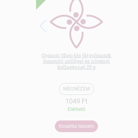
Organic Shop bio fátyolmaszk
feszesítő szőlővel és növényi
kollagénnel 25 g
MEGNÉZEM
1049 Ft
Elérhetõ
Kosárba teszem