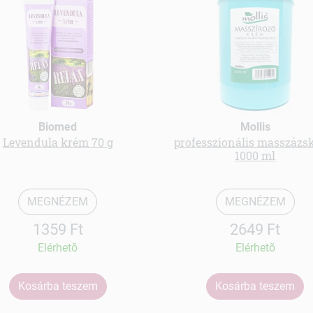
Biomed
Mollis
Levendula krém 70 g
professzionális masszáz
1000 ml
MEGNÉZEM
MEGNÉZEM
1359 Ft
2649 Ft
Elérhetõ
Elérhetõ
Kosárba teszem
Kosárba teszem