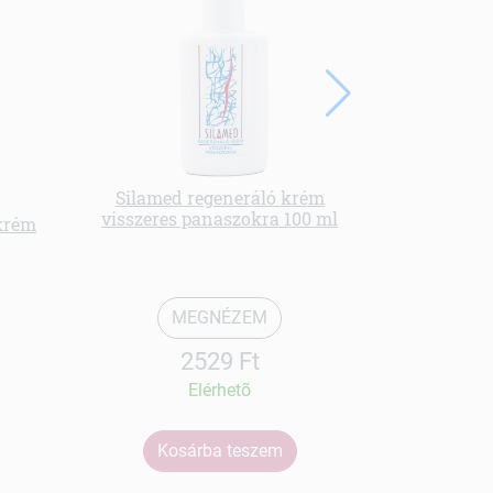
Silamed regeneráló krém
visszeres panaszokra 100 ml
skrém
Natural ill
MEGNÉZEM
2529 Ft
Elérhetõ
Kosárba teszem
Ko