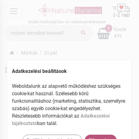
menu
kiváló minőségű bio- és natúrkozmetikumok
Termék
0
Kosár
keresés
0 Ft
Márkák
Dr.pál
Dr.pál termékek
Adatkezelési beállítások
Weboldalunk az alapvető működéshez szükséges
cookie-kat használ. Szélesebb körű
funkcionalitáshoz (marketing, statisztika, személyre
szabás) egyéb cookie-kat engedélyezhet.
Részletesebb információkat az
Adatkezelési
tájékoztató
ban talál.