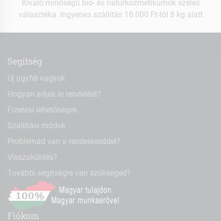
Kiváló minőségű bio- és natúrkozmetikumok széles
választéka. Ingyenes szállítás 18.000 Ft-tól 8 kg alatt
Segítség
Új ügyfél vagyok
Hogyan adjak le rendelést?
Fizetési lehetőségek
Szállítási módok
Problémád van a rendeléseddel?
Visszaküldés?
További segítségre van szükséged?
Fiókom