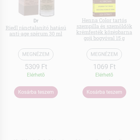
Henna Color tartós
Dr
szempilla és szemöldök
Riedl ránctalanító hatású
krémfesték középbarna
anti-age szérum 30 ml
goji bogyóval 15 g
MEGNÉZEM
MEGNÉZEM
5309 Ft
1069 Ft
Elérhetõ
Elérhetõ
Kosárba teszem
Kosárba teszem