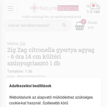
menu
kiváló minőségű bio- és natúrkozmetikumok
Termék
0
Kosár
keresés
0 Ft
Márka:
Zig
Zig Zag citronella gyertya agyag
- 6 óra 14 cm kültéri
szúnyogriasztó 1 db
Tartalom: 1 db
EAN: 8004235002534
Adatkezelési beállítások
Weboldalunk az alapvető működéshez szükséges
cookie-kat használ. Szélesebb körű