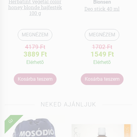
Herbatint vegetal color
Bionsen
honey blonde hajfesték
Deo stick 40 ml
100 g
MEGNÉZEM
MEGNÉZEM
4179 Ft
1702 Ft
3889 Ft
1549 Ft
Elérhetõ
Elérhetõ
Kosárba teszem
Kosárba teszem
NEKED AJÁNLJUK
ÚJ