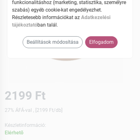
funkcionalitáshoz (marketing, statisztika, személyre
szabás) egyéb cookie-kat engedélyezhet.
Részletesebb információkat az
Adatkezelési
tájékoztató
ban talál.
Beállítások módosítása
Elfogadom
2199 Ft
27% ÁFÁ-val , [2199 Ft/db]
Készletinformáció:
Elérhetõ