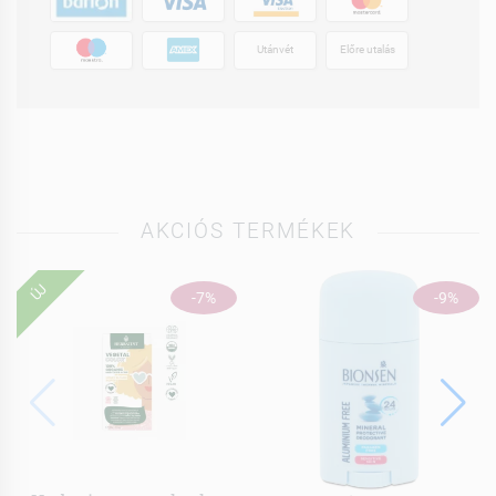
Utánvét
Előre utalás
AKCIÓS TERMÉKEK
ÚJ
-7%
-9%