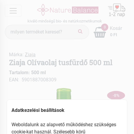
menu
kiváló minőségű bio- és natúrkozmetikumok
Termék
0
Kosár
keresés
0 Ft
Márka:
Ziaja
Ziaja Olívaolaj tusfürdő 500 ml
Tartalom: 500 ml
EAN: 5901887008309
-8%
Adatkezelési beállítások
Weboldalunk az alapvető működéshez szükséges
cookie-kat használ. Szélesebb körű