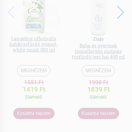
Langelica officinalis
Ziaja
hab&tusfürdő gyapot-
Baba és gyermek
white musk 500 ml
hipoallergén pumpás
tusfürdő test haj 400 ml
MEGNÉZEM
MEGNÉZEM
1551 Ft
1998 Ft
1419 Ft
1839 Ft
Elérhetõ
Elérhetõ
Kosárba teszem
Kosárba teszem