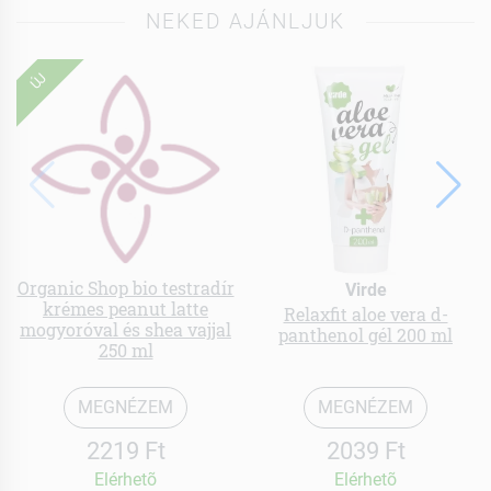
NEKED AJÁNLJUK
ÚJ
Organic Shop bio testradír
Virde
krémes peanut latte
Relaxfit aloe vera d-
mogyoróval és shea vajjal
panthenol gél 200 ml
250 ml
MEGNÉZEM
MEGNÉZEM
2219 Ft
2039 Ft
Elérhetõ
Elérhetõ