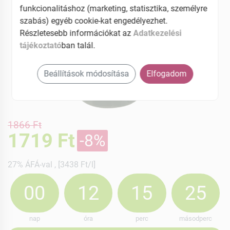
funkcionalitáshoz (marketing, statisztika, személyre
szabás) egyéb cookie-kat engedélyezhet.
Részletesebb információkat az
Adatkezelési
tájékoztató
ban talál.
Beállítások módosítása
Elfogadom
1866 Ft
1719 Ft
-8%
27% ÁFÁ-val , [3438 Ft/l]
00
12
15
24
nap
óra
perc
másodperc