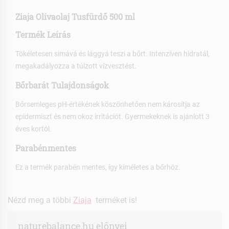
Ziaja Olívaolaj Tusfürdő 500 ml
Termék Leírás
Tökéletesen simává és lággyá teszi a bőrt. Intenzíven hidratál,
megakadályozza a túlzott vízvesztést.
Bőrbarát Tulajdonságok
Bőrsemleges pH-értékének köszönhetően nem károsítja az
epidermiszt és nem okoz irritációt. Gyermekeknek is ajánlott 3
éves kortól.
Parabénmentes
Ez a termék parabén mentes, így kíméletes a bőrhöz.
Nézd meg a többi
Ziaja
terméket is!
naturebalance.hu előnyei