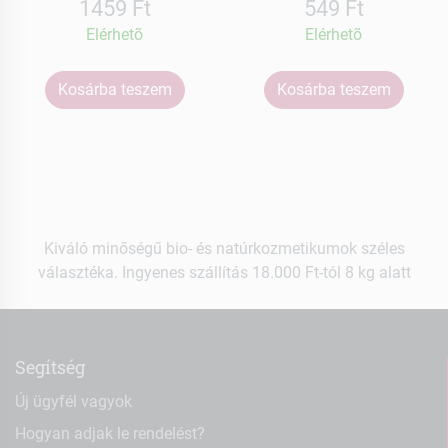
1459 Ft
549 Ft
Elérhetõ
Elérhetõ
Kosárba teszem
Kosárba teszem
Kiváló minőségű bio- és natúrkozmetikumok széles
választéka. Ingyenes szállítás 18.000 Ft-tól 8 kg alatt
Segítség
Új ügyfél vagyok
Hogyan adjak le rendelést?