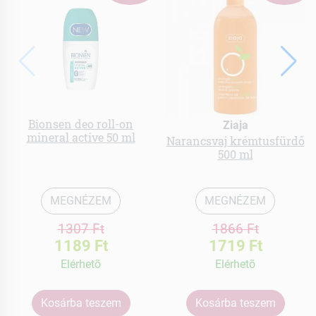
Bionsen deo roll-on
Ziaja
mineral active 50 ml
Narancsvaj krémtusfürdő
500 ml
MEGNÉZEM
MEGNÉZEM
1307 Ft
1866 Ft
1189 Ft
1719 Ft
Elérhetõ
Elérhetõ
Kosárba teszem
Kosárba teszem