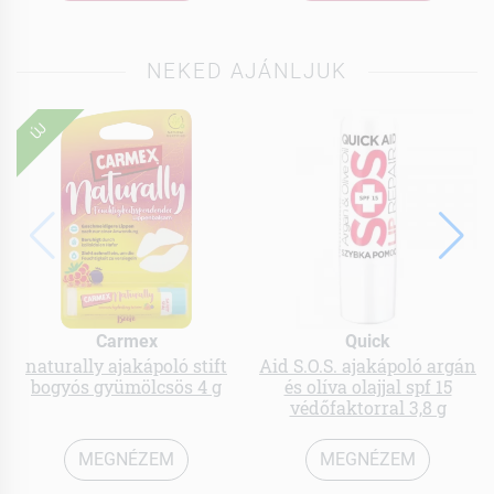
NEKED AJÁNLJUK
ÚJ
Carmex
Quick
naturally ajakápoló stift
Aid S.O.S. ajakápoló argán
bogyós gyümölcsös 4 g
és olíva olajjal spf 15
védőfaktorral 3,8 g
MEGNÉZEM
MEGNÉZEM