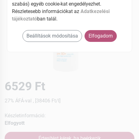
szabás) egyéb cookie-kat engedélyezhet.
Részletesebb információkat az
Adatkezelési
tájékoztató
ban talál.
Beállítások módosítása
Elfogadom
6529 Ft
27% ÁFÁ-val , [38406 Ft/l]
Készletinformáció:
Elfogyott
Értesítést kérek, ha beérkezik