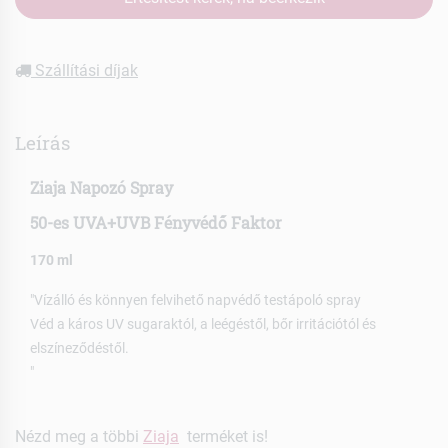
Szállítási díjak
Leírás
Ziaja Napozó Spray
50-es UVA+UVB Fényvédő Faktor
170 ml
"Vízálló és könnyen felvihető napvédő testápoló spray
Véd a káros UV sugaraktól, a leégéstől, bőr irritációtól és
elszíneződéstől.
"
Nézd meg a többi
Ziaja
terméket is!