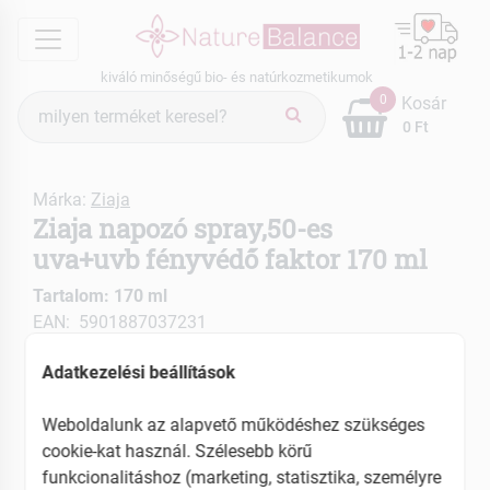
menu
kiváló minőségű bio- és natúrkozmetikumok
Termék
0
Kosár
keresés
0 Ft
Márka:
Ziaja
Ziaja napozó spray,50-es
uva+uvb fényvédő faktor 170 ml
Tartalom: 170 ml
EAN: 5901887037231
Adatkezelési beállítások
Weboldalunk az alapvető működéshez szükséges
cookie-kat használ. Szélesebb körű
funkcionalitáshoz (marketing, statisztika, személyre