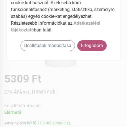
cookie-kat használ. Szélesebb körű
funkcionalitáshoz (marketing, statisztika, személyre
szabás) egyéb cookie-kat engedélyezhet.
Részletesebb információkat az
Adatkezelési
tájékoztató
ban talál.
Beállítások módosítása
Elfogadom
5309 Ft
27% ÁFÁ-val , [19663 Ft/l]
Készletinformáció:
Elérhetõ
Amennyiben
hétfő 7:00 óráig rendelsz,