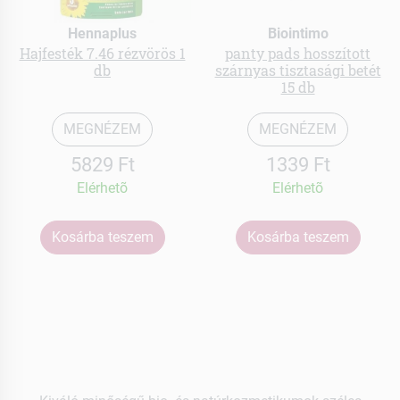
Hennaplus
Biointimo
Hajfesték 7.46 rézvörös 1
panty pads hosszított
db
szárnyas tisztasági betét
15 db
MEGNÉZEM
MEGNÉZEM
5829 Ft
1339 Ft
Elérhetõ
Elérhetõ
Kosárba teszem
Kosárba teszem