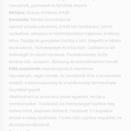
csecsemők, gyermekek és felnőttek részére.
Bőrtípus:
Száraz, érzékeny, irritált
Korosztály:
Minden korosztálynak
Ajánlott atópiás (ekcémás), irritált bőr tisztítására, túlzott
viszketésre, allergiára és felülfertőződésre hajlamos, érzékeny
bőrre. Táplálja és gyengéden tisztítja a bőrt. Megelőzi a felhám
kiszáradását, viszketegségét és irritációját. Csökkenti a bőr
érdességét és túlzott hámlását. Parabénmentes, SLES-,
ásványi olaj-, szappan-, illatanyag és színezékmentes termék.
Főbb összetevők:
napraforgóolaj E-vitaminnal.
Hipoallergén, vegán termék. Az összetevők 85%-a természetes
eredetű. A biztonságosság és a hatékonyság dermatológiai
tesztekkel igazolt.
Alkalmazható az arcon és a testen egyaránt, kerülje a
szemkörnyéket. Tusolásnál: kis mennyiséggel tisztítsa meg
nedves bőrét, alaposan öblítse le. Fürdésnél: 2-3 kupakkal
öntsön a meleg fürdővízbe. Fürdés után szárítsa meg bőrét, ne
dörzsölje törölközővel!