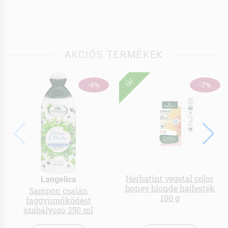
AKCIÓS TERMÉKEK
ÚJ
-9%
-7%
Herbatint vegetal color
Langelica
honey blonde hajfesték
Sampon csalán
100 g
faggyúműködést
szabályozó 250 ml