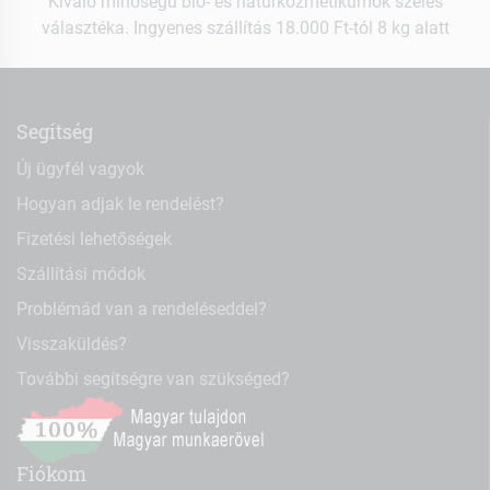
Kiváló minőségű bio- és natúrkozmetikumok széles
választéka. Ingyenes szállítás 18.000 Ft-tól 8 kg alatt
Segítség
Új ügyfél vagyok
Hogyan adjak le rendelést?
Fizetési lehetőségek
Szállítási módok
Problémád van a rendeléseddel?
Visszaküldés?
További segítségre van szükséged?
Fiókom