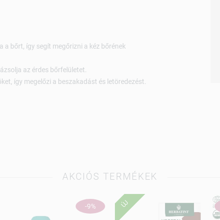
a a bőrt, így segít megőrizni a kéz bőrének
zsolja az érdes bőrfelületet.
öket, így megelőzi a beszakadást és letöredezést.
AKCIÓS TERMÉKEK
ÚJ
-9%