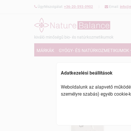
Ügyfélszolgálat:
+36-20-593-0902
Email:
info@n
kiváló minőségű bio- és natúrkozmetikumok
MÁRKÁK
GYÓGY- ÉS NATÚRKOZMETIKUMOK
Adatkezelési beállítások
Weboldalunk az alapvető működésh
személyre szabás) egyéb cookie-k