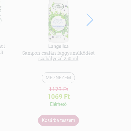
hot
Herbatint 
Langelica
 g
blonde
Sampon csalán faggyúműködést
szabályozó 250 ml
MEGNÉZEM
1173 Ft
1069 Ft
Elérhetõ
Kosárba teszem
Ko