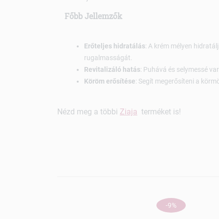
Főbb Jellemzők
Erőteljes hidratálás
: A krém mélyen hidratálj
rugalmasságát.
Revitalizáló hatás
: Puhává és selymessé vará
Köröm erősítése
: Segít megerősíteni a körm
Nézd meg a többi
Ziaja
terméket is!
-9%