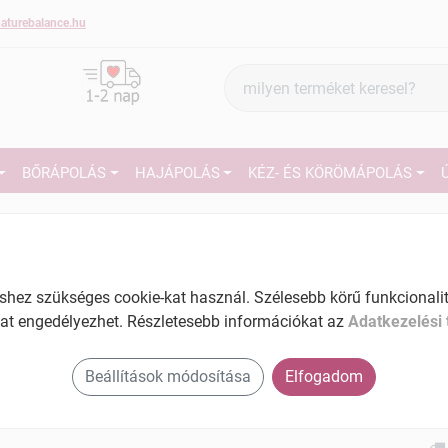
aturebalance.hu
Termék
keresés
BŐRÁPOLÁS
HAJÁPOLÁS
KÉZ- ÉS KÖRÖMÁPOLÁS
1
Márka:
Ziaja
Ziaja Kecsketejes kézkrém 80 ml
27
Tartalom: 80 ml
ez szükséges cookie-kat használ. Szélesebb körű funkcionalitá
EAN: 5901887005452
at engedélyezhet. Részletesebb információkat az
Adatkezelési 
Ké
El
Beállítások módosítása
Elfogadom
Am
a v