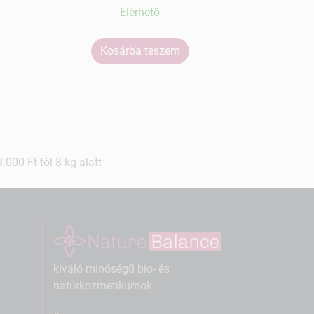
Elérhetõ
Kosárba teszem
Ko
000 Ft-tól 8 kg alatt
kiváló minőségű bio- és
natúrkozmetikumok