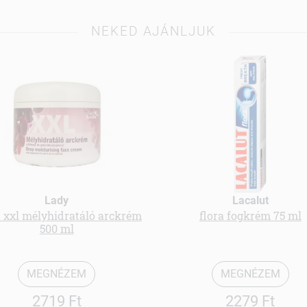
NEKED AJÁNLJUK
Lady
Lacalut
a xxl mélyhidratáló arckrém
flora fogkrém 75 ml
500 ml
MEGNÉZEM
MEGNÉZEM
2719 Ft
2279 Ft