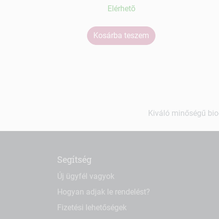
Elérhetõ
Kosárba teszem
Kiváló minőségű bio-
Segítség
Új ügyfél vagyok
Hogyan adjak le rendelést?
Fizetési lehetőségek