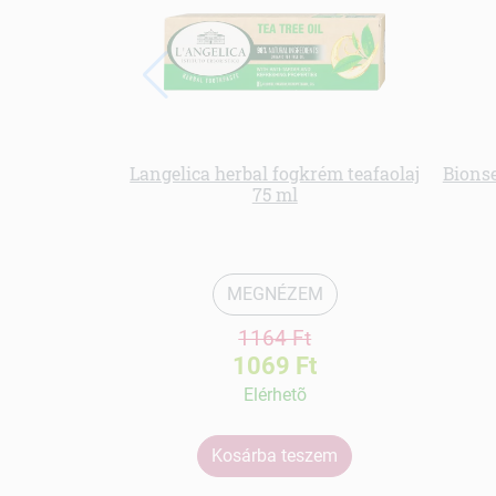
Langelica herbal fogkrém teafaolaj
Bionse
75 ml
MEGNÉZEM
1164 Ft
1069 Ft
Elérhetõ
Kosárba teszem