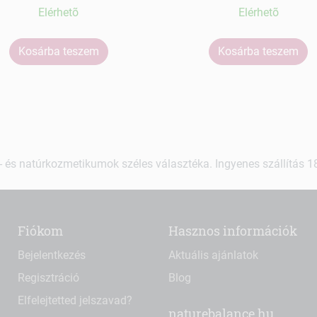
Elérhetõ
Elérhetõ
Kosárba teszem
Kosárba teszem
 és natúrkozmetikumok széles választéka. Ingyenes szállítás 18.
Fiókom
Hasznos információk
Bejelentkezés
Aktuális ajánlatok
Regisztráció
Blog
Elfelejtetted jelszavad?
naturebalance.hu