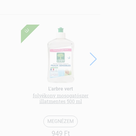
ÚJ
L'arbre vert
folyékony mosogatószer
Eldobható n
illatmentes 500 ml
MEGNÉZEM
949 Ft