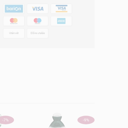
Utánvét
Előre utalás
ÚJ
-7%
-9%