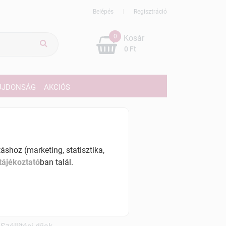
Belépés
Regisztráció
0
Kosár
0 Ft
ÚJDONSÁG
AKCIÓS
759 Ft
% ÁFÁ-val , [21988 Ft/l]
shoz (marketing, statisztika,
tájékoztató
ban talál.
szletinformáció:
érhetõ
ennyiben
hétfő 7:00 óráig rendelsz,
árható kiszállítás augusztus 12, szerda
.