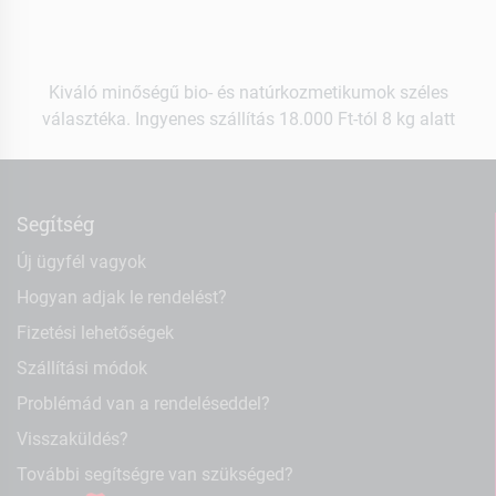
Kiváló minőségű bio- és natúrkozmetikumok széles
választéka. Ingyenes szállítás 18.000 Ft-tól 8 kg alatt
Segítség
Új ügyfél vagyok
Hogyan adjak le rendelést?
Fizetési lehetőségek
Szállítási módok
Problémád van a rendeléseddel?
Visszaküldés?
További segítségre van szükséged?