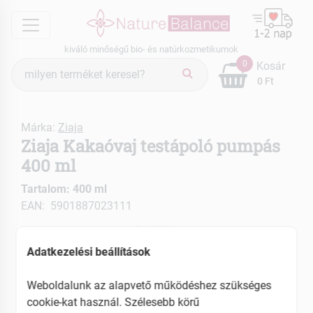
menu
kiváló minőségű bio- és natúrkozmetikumok
Termék
0
Kosár
keresés
0 Ft
Márka:
Ziaja
Ziaja Kakaóvaj testápoló pumpás
400 ml
Tartalom: 400 ml
EAN: 5901887023111
Adatkezelési beállítások
Weboldalunk az alapvető működéshez szükséges
cookie-kat használ. Szélesebb körű