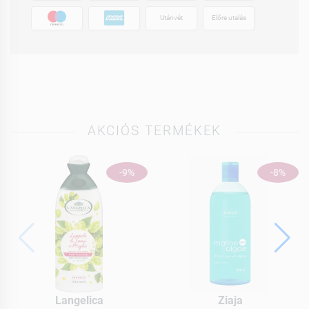
Utánvét
Előre utalás
AKCIÓS TERMÉKEK
-9%
-8%
Langelica
Ziaja