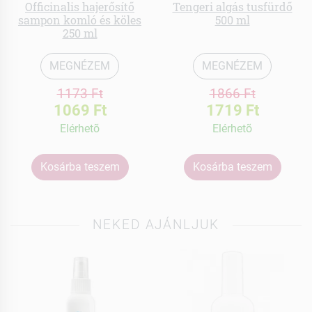
Officinalis hajerősítő
Tengeri algás tusfürdő
sampon komló és köles
500 ml
250 ml
MEGNÉZEM
MEGNÉZEM
1173 Ft
1866 Ft
1069 Ft
1719 Ft
Elérhetõ
Elérhetõ
Kosárba teszem
Kosárba teszem
NEKED AJÁNLJUK