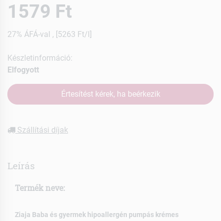
1579 Ft
27% ÁFÁ-val , [5263 Ft/l]
Készletinformáció:
Elfogyott
Értesítést kérek, ha beérkezik
Szállítási díjak
Leírás
Termék neve:
Ziaja Baba és gyermek hipoallergén pumpás krémes