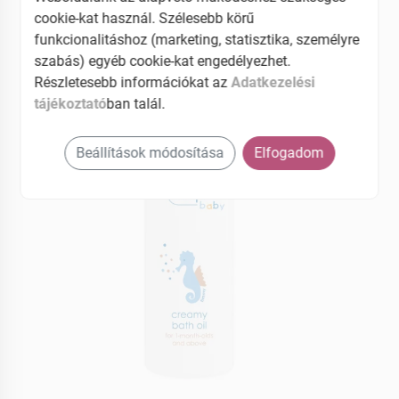
cookie-kat használ. Szélesebb körű
EAN: 5901887040262
funkcionalitáshoz (marketing, statisztika, személyre
szabás) egyéb cookie-kat engedélyezhet.
Részletesebb információkat az
Adatkezelési
tájékoztató
ban talál.
Beállítások módosítása
Elfogadom