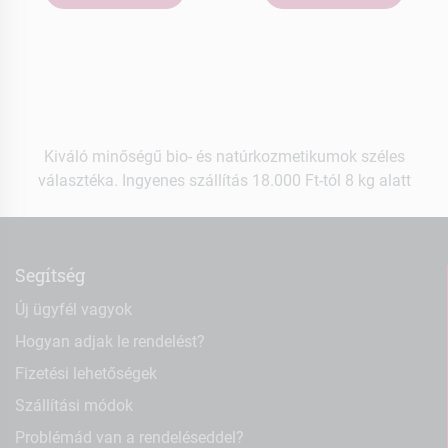
Kiváló minőségű bio- és natúrkozmetikumok széles
választéka. Ingyenes szállítás 18.000 Ft-tól 8 kg alatt
Segítség
Új ügyfél vagyok
Hogyan adjak le rendelést?
Fizetési lehetőségek
Szállítási módok
Problémád van a rendeléseddel?