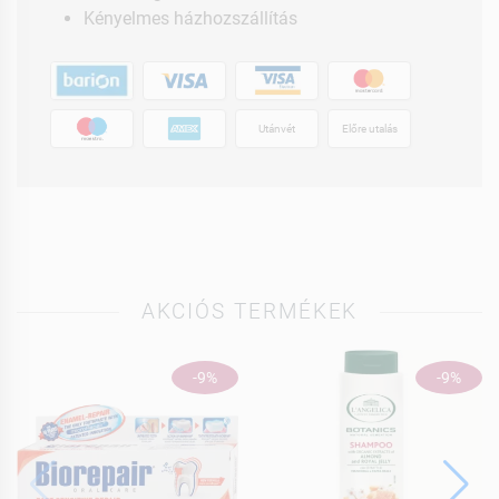
Kényelmes házhozszállítás
Utánvét
Előre utalás
AKCIÓS TERMÉKEK
-9%
-9%