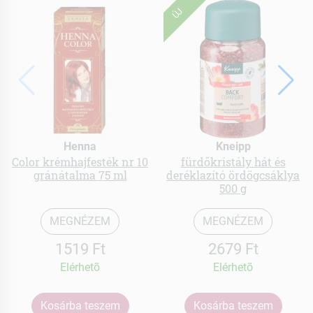
ÚJ
Henna
Kneipp
Color krémhajfesték nr 10
fürdőkristály hát és
gránátalma 75 ml
deréklazító ördögcsáklya
500 g
MEGNÉZEM
MEGNÉZEM
1519 Ft
2679 Ft
Elérhetõ
Elérhetõ
Kosárba teszem
Kosárba teszem