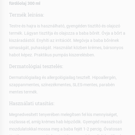
fürdőolaj 300 ml
Termék leírása:
Testre és hajra is használható, gyengéden tisztító és olajozó
termék. Lágyan tisztítja és olajozza a baba bőrét. Óvja a bőrt a
kiszáradástól. Enyhíti az irritációt. Megóvja a baba bőrének
simaságát, puhaságát. Használat közben krémes, bársonyos
habot képez. Praktikus pumpás kiszerelésben.
Dermatológiai tesztelés:
Dermatológiailag és allergológiailag tesztelt. Hipoallergén,
szappanmentes, színezékmentes, SLES-mentes, parabén
mentes termék.
Használati utasítás:
Megnedvesített tenyerében melegítsen fel kis mennyiséget,
oszlassa el, amíg krémes hab képződik. Gyengéd masszírozó
mozdulatokkal mossa meg a baba fejét 1-2 percig. Óvatosan