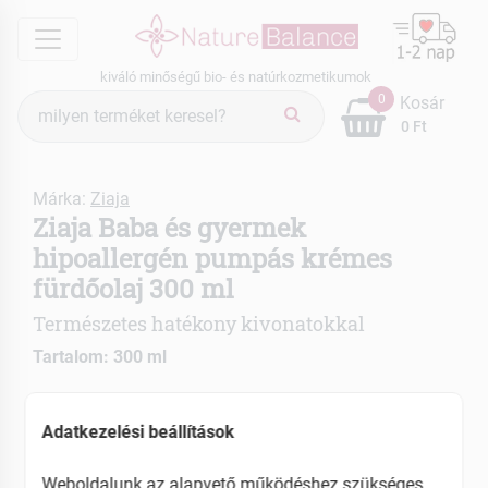
menu
kiváló minőségű bio- és natúrkozmetikumok
Termék
0
Kosár
keresés
0 Ft
Márka:
Ziaja
Ziaja Baba és gyermek
hipoallergén pumpás krémes
fürdőolaj 300 ml
Természetes hatékony kivonatokkal
Tartalom: 300 ml
Óvja a bőrt a kiszáradástól
Adatkezelési beállítások
Enyhíti az irritációt
Megóvja a baba bőrének simaságát, puhaságát
Weboldalunk az alapvető működéshez szükséges
Hipoallergén