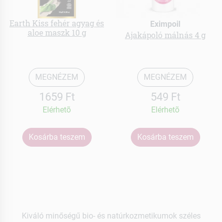
Earth Kiss fehér agyag és
Eximpoil
aloe maszk 10 g
Ajakápoló málnás 4 g
MEGNÉZEM
MEGNÉZEM
1659 Ft
549 Ft
Elérhetõ
Elérhetõ
Kosárba teszem
Kosárba teszem
Kiváló minőségű bio- és natúrkozmetikumok széles