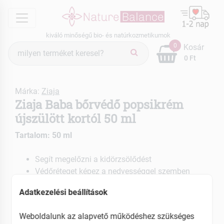
menu
kiváló minőségű bio- és natúrkozmetikumok
Termék
0
Kosár
keresés
0 Ft
Márka:
Ziaja
Ziaja Baba bőrvédő popsikrém
újszülött kortól 50 ml
Tartalom: 50 ml
Segít megelőzni a kidörzsölődést
Védőréteget képez a nedvességgel szemben
Nyugtatja a piros, irritált bőrt
Adatkezelési beállítások
Újszülött kortól is használható
EAN: 5901887016533
Weboldalunk az alapvető működéshez szükséges