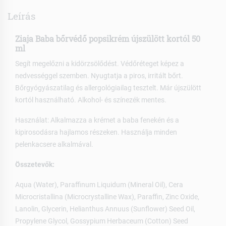
Leírás
Ziaja Baba bőrvédő popsikrém újszülött kortól 50
ml
Segít megelőzni a kidörzsölődést. Védőréteget képez a
nedvességgel szemben. Nyugtatja a piros, irritált bőrt.
Bőrgyógyászatilag és allergológiailag tesztelt. Már újszülött
kortól használható. Alkohol- és színezék mentes.
Használat: Alkalmazza a krémet a baba fenekén és a
kipirosodásra hajlamos részeken. Használja minden
pelenkacsere alkalmával.
Összetevők:
Aqua (Water), Paraffinum Liquidum (Mineral Oil), Cera
Microcristallina (Microcrystalline Wax), Paraffin, Zinc Oxide,
Lanolin, Glycerin, Helianthus Annuus (Sunflower) Seed Oil,
Propylene Glycol, Gossypium Herbaceum (Cotton) Seed