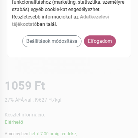
funkcionalitáshoz (marketing, statisztika, személyre
szabás) egyéb cookie-kat engedélyezhet.
Részletesebb információkat az
Adatkezelési
tájékoztató
ban talál.
Beállítások módosítása
Elfogadom
1059 Ft
27% ÁFÁ-val , [9627 Ft/kg]
Készletinformáció:
Elérhetõ
Amennyiben
hétfő 7:00 óráig rendelsz,