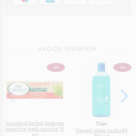
AKCIÓS TERMÉKEK
-9%
-8%
Langelica herbal fogkrém
Ziaja
sensitive teeth matcha 75
Tengeri algás tusfürdő
ml