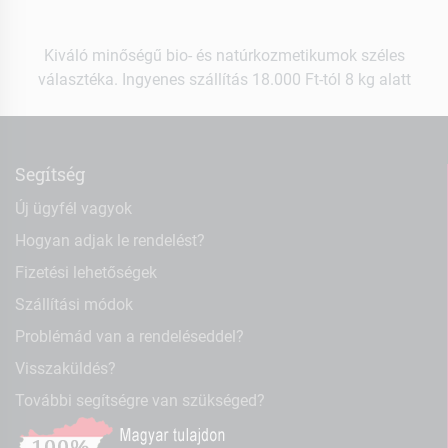
Kiváló minőségű bio- és natúrkozmetikumok széles
választéka. Ingyenes szállítás 18.000 Ft-tól 8 kg alatt
Segítség
Új ügyfél vagyok
Hogyan adjak le rendelést?
Fizetési lehetőségek
Szállítási módok
Problémád van a rendeléseddel?
Visszaküldés?
További segítségre van szükséged?