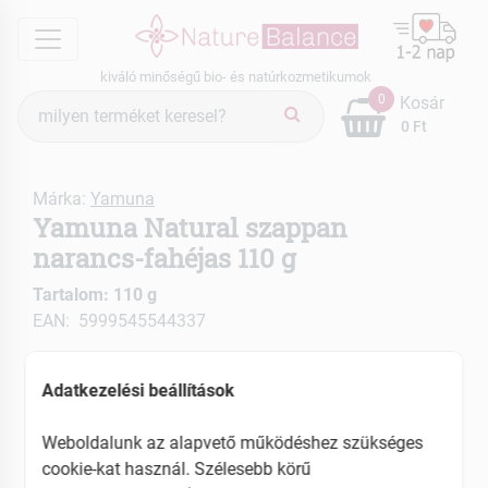
menu
kiváló minőségű bio- és natúrkozmetikumok
Termék
0
Kosár
keresés
0 Ft
Márka:
Yamuna
Yamuna Natural szappan
narancs-fahéjas 110 g
Tartalom: 110 g
EAN: 5999545544337
Adatkezelési beállítások
Weboldalunk az alapvető működéshez szükséges
cookie-kat használ. Szélesebb körű