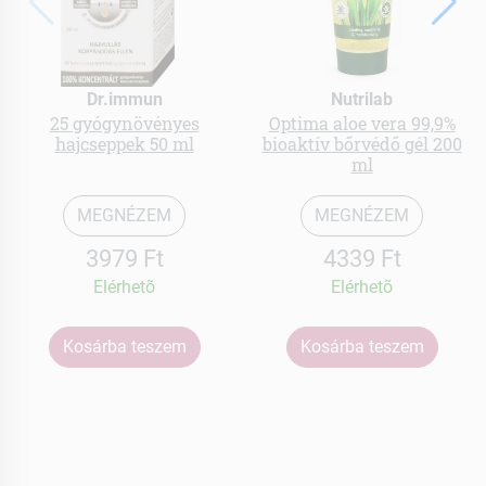
Dr.immun
Nutrilab
25 gyógynövényes
Optima aloe vera 99,9%
hajcseppek 50 ml
bioaktív bőrvédő gél 200
ml
MEGNÉZEM
MEGNÉZEM
3979 Ft
4339 Ft
Elérhetõ
Elérhetõ
Kosárba teszem
Kosárba teszem