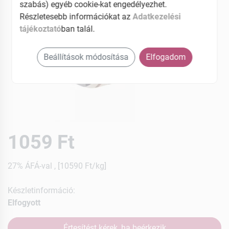
szabás) egyéb cookie-kat engedélyezhet.
Részletesebb információkat az
Adatkezelési
tájékoztató
ban talál.
Beállítások módosítása
Elfogadom
1059 Ft
27% ÁFÁ-val , [10590 Ft/kg]
Készletinformáció:
Elfogyott
Értesítést kérek, ha beérkezik