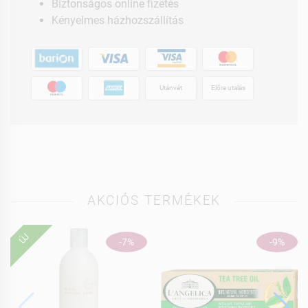
Biztonságos online fizetés
Kényelmes házhozszállítás
Utánvét
Előre utalás
AKCIÓS TERMÉKEK
ÚJ
-7%
-9%