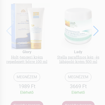
Glory
Lady
Holt-tengeri krém
Stella paraffinos kéz- és
repedezett bőrre 100 ml
lábápoló krém 500 ml
MEGNÉZEM
MEGNÉZEM
1989 Ft
3669 Ft
Elérhetõ
Elérhetõ