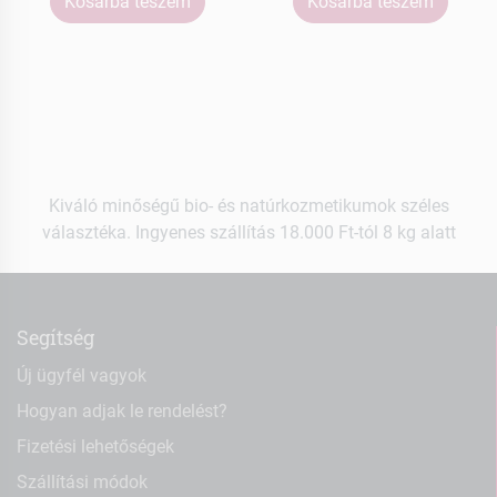
Kosárba teszem
Kosárba teszem
Kiváló minőségű bio- és natúrkozmetikumok széles
választéka. Ingyenes szállítás 18.000 Ft-tól 8 kg alatt
Segítség
Új ügyfél vagyok
Hogyan adjak le rendelést?
Fizetési lehetőségek
Szállítási módok