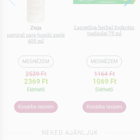
Langelica herbal fogkrém
Ziaja
teafaolaj 75 ml
natural care tusoló zselé
400 ml
MEGNÉZEM
MEGNÉZEM
2539 Ft
1164 Ft
2369 Ft
1069 Ft
Elérhetõ
Elérhetõ
Kosárba teszem
Kosárba teszem
NEKED AJÁNLJUK