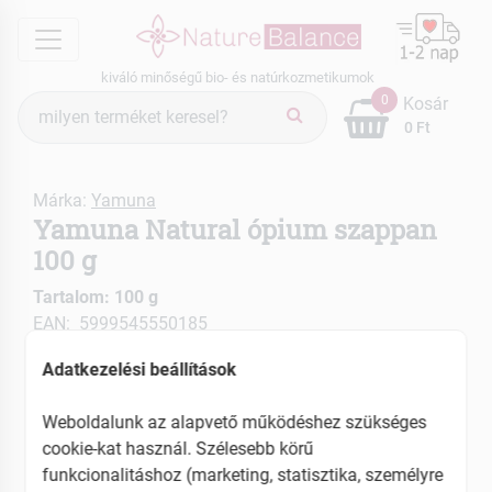
menu
kiváló minőségű bio- és natúrkozmetikumok
Termék
0
Kosár
keresés
0 Ft
Márka:
Yamuna
Yamuna Natural ópium szappan
100 g
Tartalom: 100 g
EAN: 5999545550185
Adatkezelési beállítások
Weboldalunk az alapvető működéshez szükséges
cookie-kat használ. Szélesebb körű
funkcionalitáshoz (marketing, statisztika, személyre