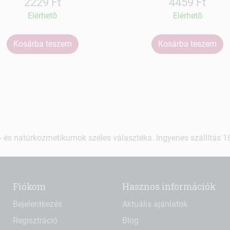
2229 Ft
4459 Ft
Elérhetõ
Elérhetõ
Kosárba teszem
Kosárba teszem
 és natúrkozmetikumok széles választéka. Ingyenes szállítás 18.
Fiókom
Hasznos információk
Bejelentkezés
Aktuális ajánlatok
Regisztráció
Blog