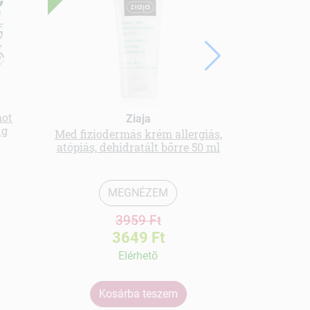
hot
Ziaja
 g
Med fiziodermás krém allergiás,
Olívaol
atópiás, dehidratált bőrre 50 ml
MEGNÉZEM
3959 Ft
3649 Ft
Elérhetõ
Kosárba teszem
Ko