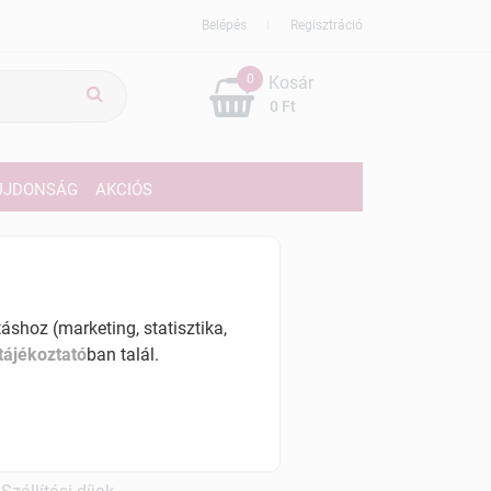
Belépés
Regisztráció
0
Kosár
0 Ft
ÚJDONSÁG
AKCIÓS
69 Ft
% ÁFÁ-val , [969 Ft/db]
shoz (marketing, statisztika,
tájékoztató
ban talál.
szletinformáció:
érhetõ
ennyiben
hétfő 7:00 óráig rendelsz,
árható kiszállítás augusztus 12, szerda
.