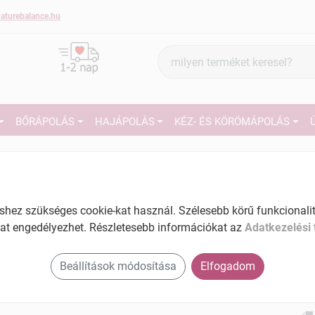
aturebalance.hu
Termék
keresés
BŐRÁPOLÁS
HAJÁPOLÁS
KÉZ- ÉS KÖRÖMÁPOLÁS
9
Márka:
Yamuna
Yamuna Fürdőbomba
levendulaolajos 1 db
27
ez szükséges cookie-kat használ. Szélesebb körű funkcionalitá
Tartalom: 1 db
at engedélyezhet. Részletesebb információkat az
Adatkezelési 
Ké
EAN: 5999545543576
El
Beállítások módosítása
Elfogadom
Am
a v