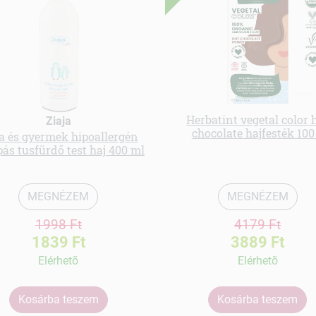
Herbatint vegetal color 
Ziaja
chocolate hajfesték 100
a és gyermek hipoallergén
ás tusfürdő test haj 400 ml
MEGNÉZEM
MEGNÉZEM
1998 Ft
4179 Ft
1839 Ft
3889 Ft
Elérhetõ
Elérhetõ
Kosárba teszem
Kosárba teszem