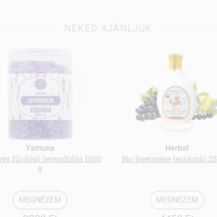
NEKED AJÁNLJUK
Yamuna
Herbal
yes fürdősó levendulás 1000
Bio ligetszépe testápoló 2
g
MEGNÉZEM
MEGNÉZEM