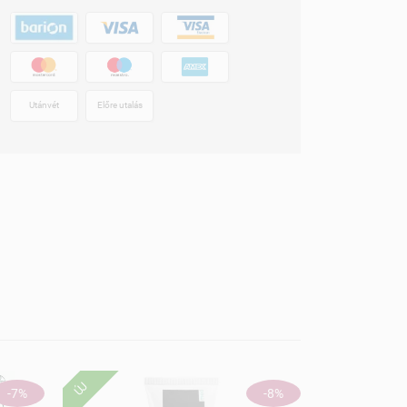
Utánvét
Előre utalás
ÚJ
-7%
-8%