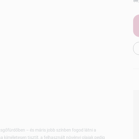
sgőfürdőben – és máris jobb színben fogod látni a
kíméletesen tisztít, a felhasznált növényi olajak pedig