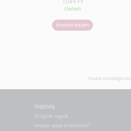
1049 Ft
Elérhetõ
Kosárba teszem
Kiváló minőségű bio-
Segítség
Új ügyfél vagyok
Hogyan adjak le rendelést?