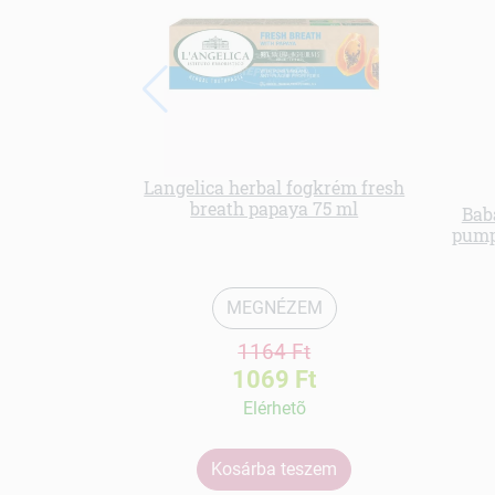
Langelica herbal fogkrém fresh
breath papaya 75 ml
Bab
pump
MEGNÉZEM
1164 Ft
1069 Ft
Elérhetõ
Kosárba teszem