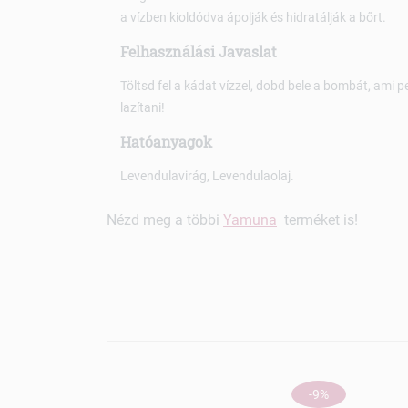
a vízben kioldódva ápolják és hidratálják a bőrt.
Felhasználási Javaslat
Töltsd fel a kádat vízzel, dobd bele a bombát, ami 
lazítani!
Hatóanyagok
Levendulavirág, Levendulaolaj.
Nézd meg a többi
Yamuna
terméket is!
-9%