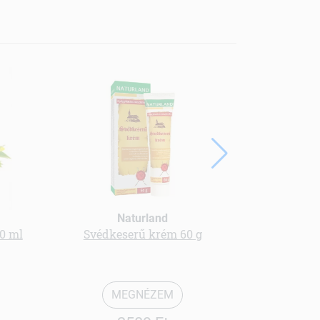
Naturland
50 ml
Svédkeserű krém 60 g
Fino
MEGNÉZEM