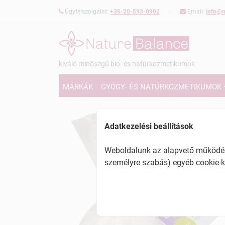
Ügyfélszolgálat:
+36-20-593-0902
Email:
info@n
kiváló minőségű bio- és natúrkozmetikumok
MÁRKÁK
GYÓGY- ÉS NATÚRKOZMETIKUMOK
Adatkezelési beállítások
Weboldalunk az alapvető működésh
személyre szabás) egyéb cookie-k