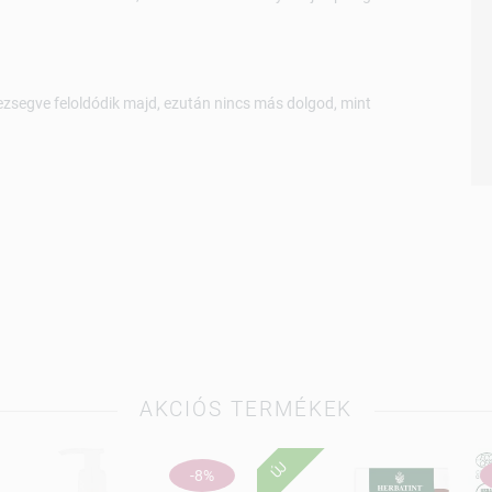
pezsegve feloldódik majd, ezután nincs más dolgod, mint
AKCIÓS TERMÉKEK
ÚJ
-8%