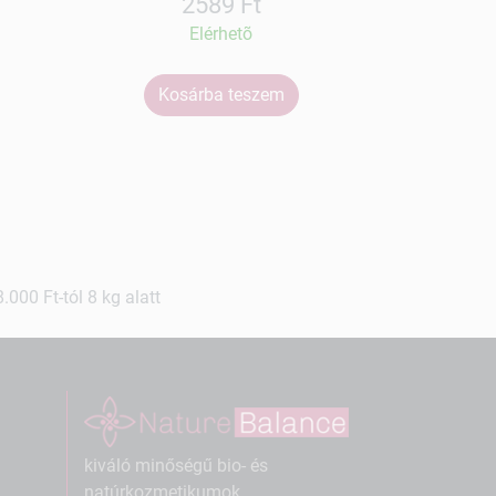
2589 Ft
Elérhetõ
Kosárba teszem
Ko
000 Ft-tól 8 kg alatt
kiváló minőségű bio- és
natúrkozmetikumok